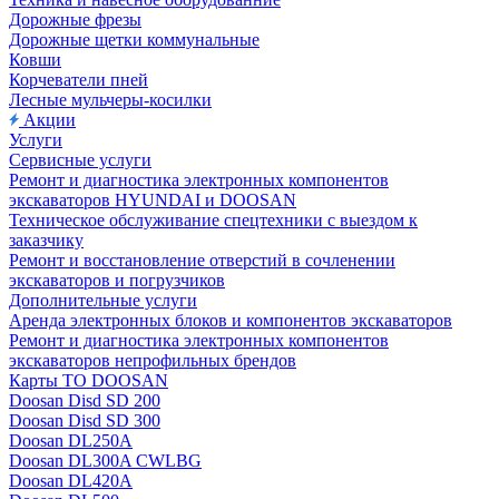
Дорожные фрезы
Дорожные щетки коммунальные
Ковши
Корчеватели пней
Лесные мульчеры-косилки
Акции
Услуги
Сервисные услуги
Ремонт и диагностика электронных компонентов
экскаваторов HYUNDAI и DOOSAN
Техническое обслуживание спецтехники с выездом к
заказчику
Ремонт и восстановление отверстий в сочленении
экскаваторов и погрузчиков
Дополнительные услуги
Аренда электронных блоков и компонентов экскаваторов
Ремонт и диагностика электронных компонентов
экскаваторов непрофильных брендов
Карты ТО DOOSAN
Doosan Disd SD 200
Doosan Disd SD 300
Doosan DL250A
Doosan DL300A CWLBG
Doosan DL420A