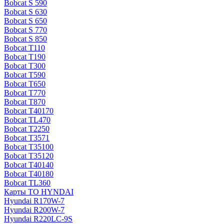
Bobcat S 590
Bobcat S 630
Bobcat S 650
Bobcat S 770
Bobcat S 850
Bobcat T110
Bobcat T190
Bobcat T300
Bobcat T590
Bobcat T650
Bobcat T770
Bobcat T870
Bobcat T40170
Bobcat TL470
Bobcat Т2250
Bobcat Т3571
Bobcat Т35100
Bobcat Т35120
Bobcat Т40140
Bobcat Т40180
Bobcat ТL360
Карты ТО HYNDAI
Hyundai R170W-7
Hyundai R200W-7
Hyundai R220LC-9S