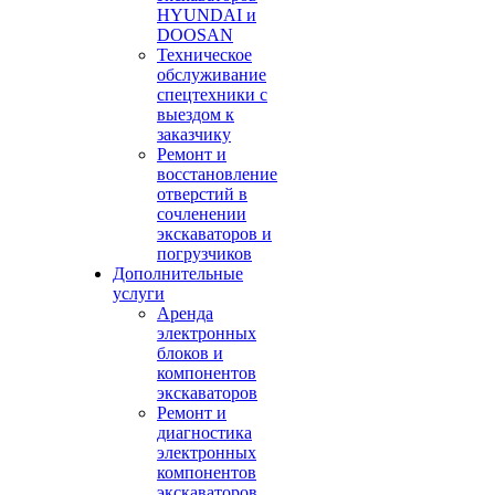
HYUNDAI и
DOOSAN
Техническое
обслуживание
спецтехники с
выездом к
заказчику
Ремонт и
восстановление
отверстий в
сочленении
экскаваторов и
погрузчиков
Дополнительные
услуги
Аренда
электронных
блоков и
компонентов
экскаваторов
Ремонт и
диагностика
электронных
компонентов
экскаваторов