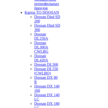
непрофильных
брендов
Карты ТО DOOSAN
Doosan Disd SD
200
Doosan Disd SD
300
Doosan
DL250A
Doosan
DL300A
CWLBG
Doosan
DL420A
Doosan DL500
Doosan DL550
(CWLBO)
Doosan DX 80
R
Doosan DX 140
160
Doosan DX 140
LC
Doosan DX 180
LC