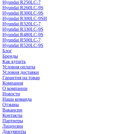
Hyundai R250LC-7
Hyundai R260LC-9S
Hyundai R300LC-9S
Hyundai R300LC-9SH
Hyundai R320LC-7
Hyundai R330LC-9S
Hyundai R480LC-9S
Hyundai R500LC-7
Hyundai R520LC-9S
Блог
Бренды
Как купить
Условия оплаты
Условия доставки
Гарантия на товар
Компания
О компании
Новости
Наша команда
Отзывы
Вакансии
Контакты
Партнеры
Лицензии
Документы