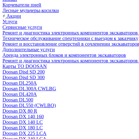
Корчеватели пней
Лесные мульчеры-косилки
Акции
Услуги
Сервисные услуги
Ремонт и диагностика электронных компонентов экскават
Техническое обслуживание спецтехники с выездом к заказчику
Ремонт и восстановление отверстий в сочленении экскаваторо
Дополнительные услуги
Аренда электронных блоков и компонентов экскаваторов
Ремонт и диагностика электронных компонентов экскаваторо
Карты ТО DOOSAN
Doosan Disd SD 200
Doosan Disd SD 300
Doosan DL250A
Doosan DL300A CWLBG
Doosan DL420A
Doosan DL500
Doosan DL550 (CWLBO)
Doosan DX 80 R
Doosan DX 140 160
Doosan DX 140 LC
Doosan DX 180 LC
Doosan DX 225 LCA
Doosan DX 340 LCA