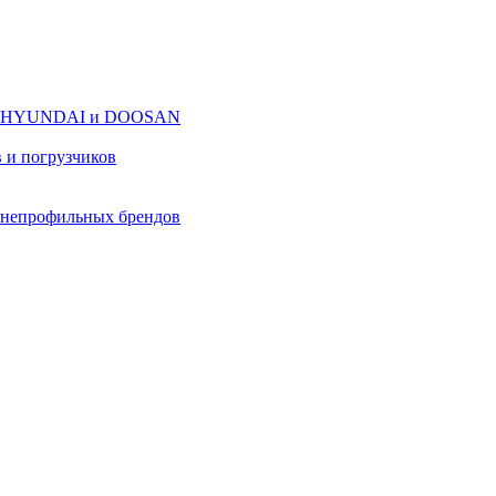
оров HYUNDAI и DOOSAN
в и погрузчиков
в непрофильных брендов