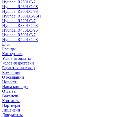
Hyundai R250LC-7
Hyundai R260LC-9S
Hyundai R300LC-9S
Hyundai R300LC-9SH
Hyundai R320LC-7
Hyundai R330LC-9S
Hyundai R480LC-9S
Hyundai R500LC-7
Hyundai R520LC-9S
Блог
Бренды
Как купить
Условия оплаты
Условия доставки
Гарантия на товар
Компания
О компании
Новости
Наша команда
Отзывы
Вакансии
Контакты
Партнеры
Лицензии
Документы