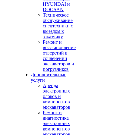
HYUNDAI и
DOOSAN
Техническое
обслуживание
спецтехники с
выездом к
заказчику
Ремонт и
восстановление
отверстий в
сочленении
экскаваторов и
погрузчиков
Дополнительные
услуги
Аренда
электронных
блоков и
компонентов
экскаваторов
Ремонт и
диагностика
электронных
компонентов
экскаваторов