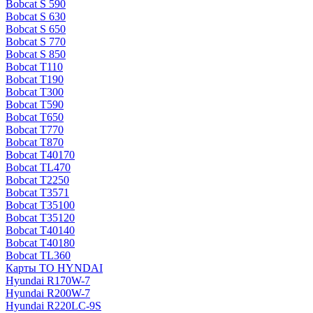
Bobcat S 590
Bobcat S 630
Bobcat S 650
Bobcat S 770
Bobcat S 850
Bobcat T110
Bobcat T190
Bobcat T300
Bobcat T590
Bobcat T650
Bobcat T770
Bobcat T870
Bobcat T40170
Bobcat TL470
Bobcat Т2250
Bobcat Т3571
Bobcat Т35100
Bobcat Т35120
Bobcat Т40140
Bobcat Т40180
Bobcat ТL360
Карты ТО HYNDAI
Hyundai R170W-7
Hyundai R200W-7
Hyundai R220LC-9S