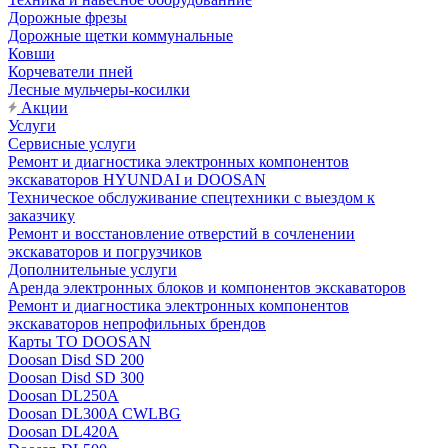
Дорожные фрезы
Дорожные щетки коммунальные
Ковши
Корчеватели пней
Лесные мульчеры-косилки
Акции
Услуги
Сервисные услуги
Ремонт и диагностика электронных компонентов
экскаваторов HYUNDAI и DOOSAN
Техническое обслуживание спецтехники с выездом к
заказчику
Ремонт и восстановление отверстий в сочленении
экскаваторов и погрузчиков
Дополнительные услуги
Аренда электронных блоков и компонентов экскаваторов
Ремонт и диагностика электронных компонентов
экскаваторов непрофильных брендов
Карты ТО DOOSAN
Doosan Disd SD 200
Doosan Disd SD 300
Doosan DL250A
Doosan DL300A CWLBG
Doosan DL420A