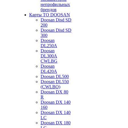
непрофильных
брендов
Карты ТО DOOSAN
Doosan Disd SD
200
Doosan Disd SD
300
Doosan
DL250A
Doosan
DL300A
CWLBG
Doosan
DL420A
Doosan DL500
Doosan DL550
(CWLBO)
Doosan DX 80
R
Doosan DX 140
160
Doosan DX 140
LC
Doosan DX 180
LC