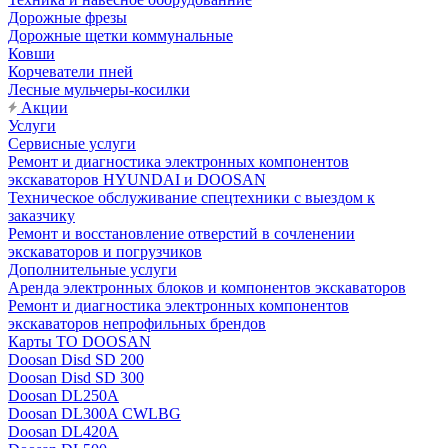
Дорожные фрезы
Дорожные щетки коммунальные
Ковши
Корчеватели пней
Лесные мульчеры-косилки
Акции
Услуги
Сервисные услуги
Ремонт и диагностика электронных компонентов
экскаваторов HYUNDAI и DOOSAN
Техническое обслуживание спецтехники с выездом к
заказчику
Ремонт и восстановление отверстий в сочленении
экскаваторов и погрузчиков
Дополнительные услуги
Аренда электронных блоков и компонентов экскаваторов
Ремонт и диагностика электронных компонентов
экскаваторов непрофильных брендов
Карты ТО DOOSAN
Doosan Disd SD 200
Doosan Disd SD 300
Doosan DL250A
Doosan DL300A CWLBG
Doosan DL420A