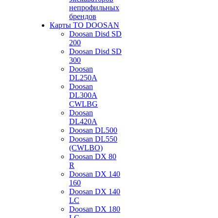
непрофильных
брендов
Карты ТО DOOSAN
Doosan Disd SD
200
Doosan Disd SD
300
Doosan
DL250A
Doosan
DL300A
CWLBG
Doosan
DL420A
Doosan DL500
Doosan DL550
(CWLBO)
Doosan DX 80
R
Doosan DX 140
160
Doosan DX 140
LC
Doosan DX 180
LC