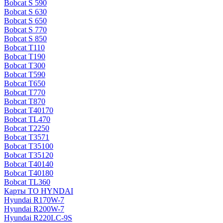
Bobcat S 590
Bobcat S 630
Bobcat S 650
Bobcat S 770
Bobcat S 850
Bobcat T110
Bobcat T190
Bobcat T300
Bobcat T590
Bobcat T650
Bobcat T770
Bobcat T870
Bobcat T40170
Bobcat TL470
Bobcat Т2250
Bobcat Т3571
Bobcat Т35100
Bobcat Т35120
Bobcat Т40140
Bobcat Т40180
Bobcat ТL360
Карты ТО HYNDAI
Hyundai R170W-7
Hyundai R200W-7
Hyundai R220LC-9S