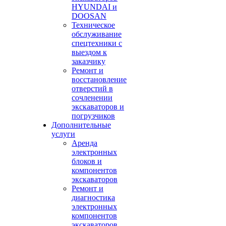
HYUNDAI и
DOOSAN
Техническое
обслуживание
спецтехники с
выездом к
заказчику
Ремонт и
восстановление
отверстий в
сочленении
экскаваторов и
погрузчиков
Дополнительные
услуги
Аренда
электронных
блоков и
компонентов
экскаваторов
Ремонт и
диагностика
электронных
компонентов
экскаваторов