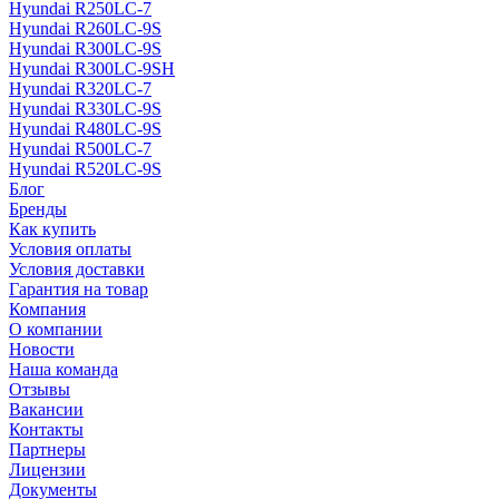
Hyundai R250LC-7
Hyundai R260LC-9S
Hyundai R300LC-9S
Hyundai R300LC-9SH
Hyundai R320LC-7
Hyundai R330LC-9S
Hyundai R480LC-9S
Hyundai R500LC-7
Hyundai R520LC-9S
Блог
Бренды
Как купить
Условия оплаты
Условия доставки
Гарантия на товар
Компания
О компании
Новости
Наша команда
Отзывы
Вакансии
Контакты
Партнеры
Лицензии
Документы