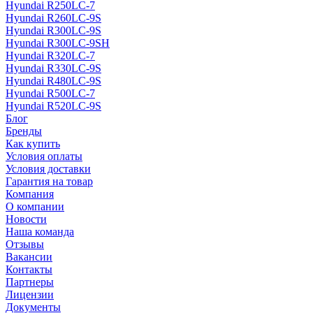
Hyundai R250LC-7
Hyundai R260LC-9S
Hyundai R300LC-9S
Hyundai R300LC-9SH
Hyundai R320LC-7
Hyundai R330LC-9S
Hyundai R480LC-9S
Hyundai R500LC-7
Hyundai R520LC-9S
Блог
Бренды
Как купить
Условия оплаты
Условия доставки
Гарантия на товар
Компания
О компании
Новости
Наша команда
Отзывы
Вакансии
Контакты
Партнеры
Лицензии
Документы