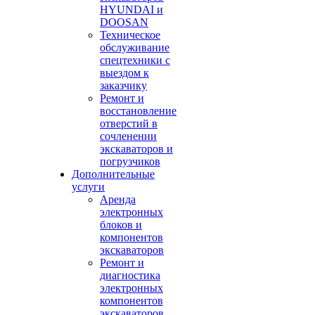
HYUNDAI и
DOOSAN
Техническое
обслуживание
спецтехники с
выездом к
заказчику
Ремонт и
восстановление
отверстий в
сочленении
экскаваторов и
погрузчиков
Дополнительные
услуги
Аренда
электронных
блоков и
компонентов
экскаваторов
Ремонт и
диагностика
электронных
компонентов
экскаваторов