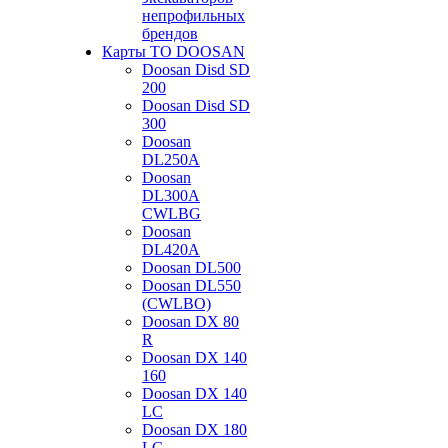
непрофильных
брендов
Карты ТО DOOSAN
Doosan Disd SD
200
Doosan Disd SD
300
Doosan
DL250A
Doosan
DL300A
CWLBG
Doosan
DL420A
Doosan DL500
Doosan DL550
(CWLBO)
Doosan DX 80
R
Doosan DX 140
160
Doosan DX 140
LC
Doosan DX 180
LC