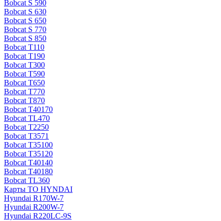
Bobcat S 590
Bobcat S 630
Bobcat S 650
Bobcat S 770
Bobcat S 850
Bobcat T110
Bobcat T190
Bobcat T300
Bobcat T590
Bobcat T650
Bobcat T770
Bobcat T870
Bobcat T40170
Bobcat TL470
Bobcat Т2250
Bobcat Т3571
Bobcat Т35100
Bobcat Т35120
Bobcat Т40140
Bobcat Т40180
Bobcat ТL360
Карты ТО HYNDAI
Hyundai R170W-7
Hyundai R200W-7
Hyundai R220LC-9S