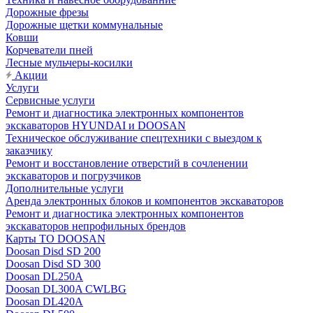
Дорожные фрезы
Дорожные щетки коммунальные
Ковши
Корчеватели пней
Лесные мульчеры-косилки
Акции
Услуги
Сервисные услуги
Ремонт и диагностика электронных компонентов
экскаваторов HYUNDAI и DOOSAN
Техническое обслуживание спецтехники с выездом к
заказчику
Ремонт и восстановление отверстий в сочленении
экскаваторов и погрузчиков
Дополнительные услуги
Аренда электронных блоков и компонентов экскаваторов
Ремонт и диагностика электронных компонентов
экскаваторов непрофильных брендов
Карты ТО DOOSAN
Doosan Disd SD 200
Doosan Disd SD 300
Doosan DL250A
Doosan DL300A CWLBG
Doosan DL420A