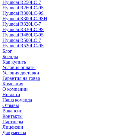
Hyundai R250LC-7
Hyundai R260LC-9S
Hyundai R300LC-9S
Hyundai R300LC-9SH
Hyundai R320LC-7
Hyundai R330LC-9S
Hyundai R480LC-9S
Hyundai R500LC-7
Hyundai R520LC-9S
Блог
Бренды
Как купить
Условия оплаты
Условия доставки
Гарантия на товар
Компания
О компании
Новости
Наша команда
Отзывы
Вакансии
Контакты
Партнеры
Лицензии
Документы