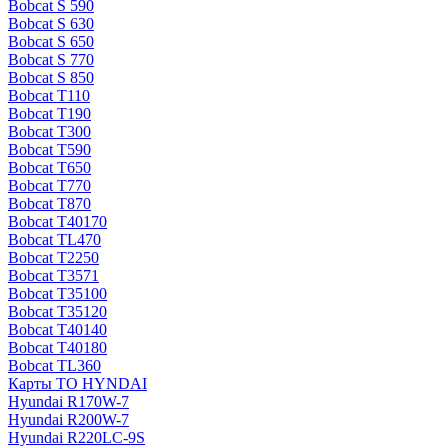
Bobcat S 590
Bobcat S 630
Bobcat S 650
Bobcat S 770
Bobcat S 850
Bobcat T110
Bobcat T190
Bobcat T300
Bobcat T590
Bobcat T650
Bobcat T770
Bobcat T870
Bobcat T40170
Bobcat TL470
Bobcat Т2250
Bobcat Т3571
Bobcat Т35100
Bobcat Т35120
Bobcat Т40140
Bobcat Т40180
Bobcat ТL360
Карты ТО HYNDAI
Hyundai R170W-7
Hyundai R200W-7
Hyundai R220LC-9S