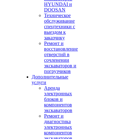
HYUNDAI и
DOOSAN
Техническое
обслуживание
спецтехники с
выездом к
заказчику
Ремонт и
восстановление
отверстий в
сочленении
экскаваторов и
погрузчиков
Дополнительные
услуги
Аренда
электронных
блоков и
компонентов
экскаваторов
Ремонт и
диагностика
электронных
компонентов
экскаваторов