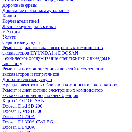
Дорожные фрезы
Дорожные щетки коммунальные
Ковши
Корчеватели пней
Лесные мульчеры-косилки
Акции
Услуги
Сервисные услуги
Ремонт и диагностика электронных компонентов
экскаваторов HYUNDAI и DOOSAN
Техническое обслуживание спецтехники с выездом к
заказчику
Ремонт и восстановление отверстий в сочленении
экскаваторов и погрузчиков
Дополнительные услуги
Аренда электронных блоков и компонентов экскаваторов
Ремонт и диагностика электронных компонентов
экскаваторов непрофильных брендов
Карты ТО DOOSAN
Doosan Disd SD 200
Doosan Disd SD 300
Doosan DL250A
Doosan DL300A CWLBG
Doosan DL420A