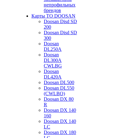
непрофильных
брендов
Карты ТО DOOSAN
Doosan Disd SD
200
Doosan Disd SD
300
Doosan
DL250A
Doosan
DL300A
CWLBG
Doosan
DL420A
Doosan DL500
Doosan DL550
(CWLBO)
Doosan DX 80
R
Doosan DX 140
160
Doosan DX 140
LC
Doosan DX 180
LC