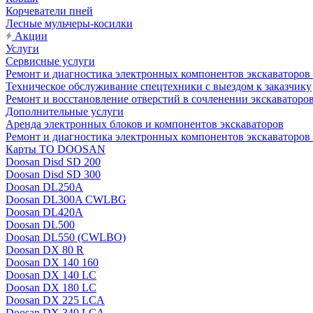
Корчеватели пней
Лесные мульчеры-косилки
Акции
Услуги
Сервисные услуги
Ремонт и диагностика электронных компонентов экскават
Техническое обслуживание спецтехники с выездом к заказчику
Ремонт и восстановление отверстий в сочленении экскаваторо
Дополнительные услуги
Аренда электронных блоков и компонентов экскаваторов
Ремонт и диагностика электронных компонентов экскаваторо
Карты ТО DOOSAN
Doosan Disd SD 200
Doosan Disd SD 300
Doosan DL250A
Doosan DL300A CWLBG
Doosan DL420A
Doosan DL500
Doosan DL550 (CWLBO)
Doosan DX 80 R
Doosan DX 140 160
Doosan DX 140 LC
Doosan DX 180 LC
Doosan DX 225 LCA
Doosan DX 340 LCA