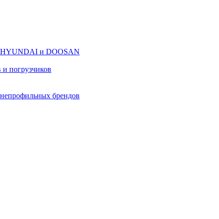
оров HYUNDAI и DOOSAN
в и погрузчиков
в непрофильных брендов