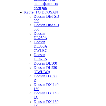
непрофильных
брендов
Карты ТО DOOSAN
Doosan Disd SD
200
Doosan Disd SD
300
Doosan
DL250A
Doosan
DL300A
CWLBG
Doosan
DL420A
Doosan DL500
Doosan DL550
(CWLBO)
Doosan DX 80
R
Doosan DX 140
160
Doosan DX 140
LC
Doosan DX 180
LC