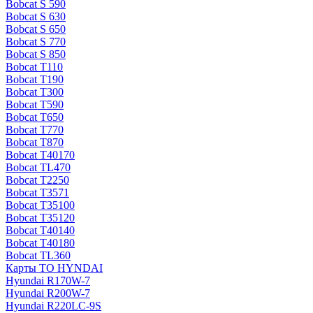
Bobcat S 590
Bobcat S 630
Bobcat S 650
Bobcat S 770
Bobcat S 850
Bobcat T110
Bobcat T190
Bobcat T300
Bobcat T590
Bobcat T650
Bobcat T770
Bobcat T870
Bobcat T40170
Bobcat TL470
Bobcat Т2250
Bobcat Т3571
Bobcat Т35100
Bobcat Т35120
Bobcat Т40140
Bobcat Т40180
Bobcat ТL360
Карты ТО HYNDAI
Hyundai R170W-7
Hyundai R200W-7
Hyundai R220LC-9S