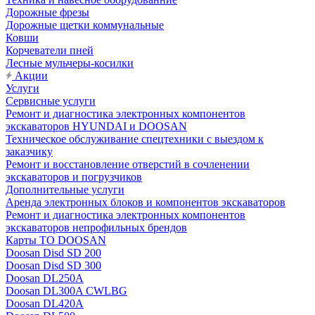
Дорожные фрезы
Дорожные щетки коммунальные
Ковши
Корчеватели пней
Лесные мульчеры-косилки
Акции
Услуги
Сервисные услуги
Ремонт и диагностика электронных компонентов
экскаваторов HYUNDAI и DOOSAN
Техническое обслуживание спецтехники с выездом к
заказчику
Ремонт и восстановление отверстий в сочленении
экскаваторов и погрузчиков
Дополнительные услуги
Аренда электронных блоков и компонентов экскаваторов
Ремонт и диагностика электронных компонентов
экскаваторов непрофильных брендов
Карты ТО DOOSAN
Doosan Disd SD 200
Doosan Disd SD 300
Doosan DL250A
Doosan DL300A CWLBG
Doosan DL420A