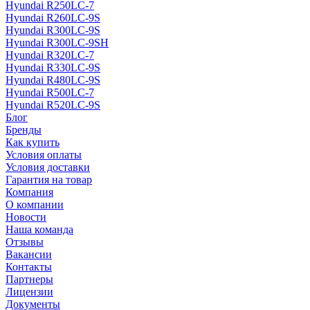
Hyundai R250LC-7
Hyundai R260LC-9S
Hyundai R300LC-9S
Hyundai R300LC-9SH
Hyundai R320LC-7
Hyundai R330LC-9S
Hyundai R480LC-9S
Hyundai R500LC-7
Hyundai R520LC-9S
Блог
Бренды
Как купить
Условия оплаты
Условия доставки
Гарантия на товар
Компания
О компании
Новости
Наша команда
Отзывы
Вакансии
Контакты
Партнеры
Лицензии
Документы