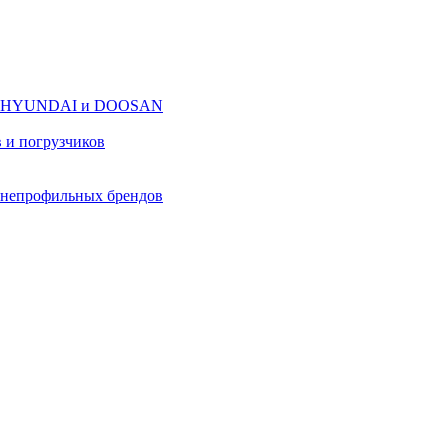
оров HYUNDAI и DOOSAN
в и погрузчиков
в непрофильных брендов