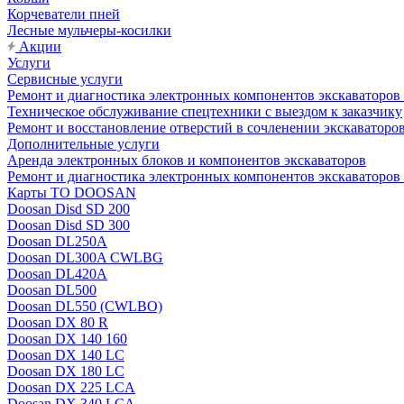
Корчеватели пней
Лесные мульчеры-косилки
Акции
Услуги
Сервисные услуги
Ремонт и диагностика электронных компонентов экскават
Техническое обслуживание спецтехники с выездом к заказчику
Ремонт и восстановление отверстий в сочленении экскаваторо
Дополнительные услуги
Аренда электронных блоков и компонентов экскаваторов
Ремонт и диагностика электронных компонентов экскаваторо
Карты ТО DOOSAN
Doosan Disd SD 200
Doosan Disd SD 300
Doosan DL250A
Doosan DL300A CWLBG
Doosan DL420A
Doosan DL500
Doosan DL550 (CWLBO)
Doosan DX 80 R
Doosan DX 140 160
Doosan DX 140 LC
Doosan DX 180 LC
Doosan DX 225 LCA
Doosan DX 340 LCA