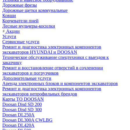
Дорожные фрезы
Дорожные щетки коммунальные
Ковши
Корчеватели пней
Лесные мульчеры-косилки
Акции
Услуги
Сервисные услуги
Ремонт и диагностика электронных компонентов
экскаваторов HYUNDAI и DOOSAN
Техническое обслуживание спецтехники с выездом к
заказчику
Ремонт и восстановление отверстий в сочленении
экскаваторов и погрузчиков
Дополнительные услуги
Аренда электронных блоков и компонентов экскаваторов
Ремонт и диагностика электронных компонентов
экскаваторов непрофильных брендов
Карты ТО DOOSAN
Doosan Disd SD 200
Doosan Disd SD 300
Doosan DL250A
Doosan DL300A CWLBG
Doosan DL420A