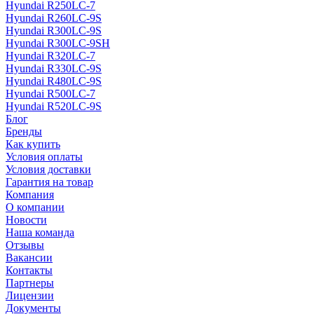
Hyundai R250LC-7
Hyundai R260LC-9S
Hyundai R300LC-9S
Hyundai R300LC-9SH
Hyundai R320LC-7
Hyundai R330LC-9S
Hyundai R480LC-9S
Hyundai R500LC-7
Hyundai R520LC-9S
Блог
Бренды
Как купить
Условия оплаты
Условия доставки
Гарантия на товар
Компания
О компании
Новости
Наша команда
Отзывы
Вакансии
Контакты
Партнеры
Лицензии
Документы