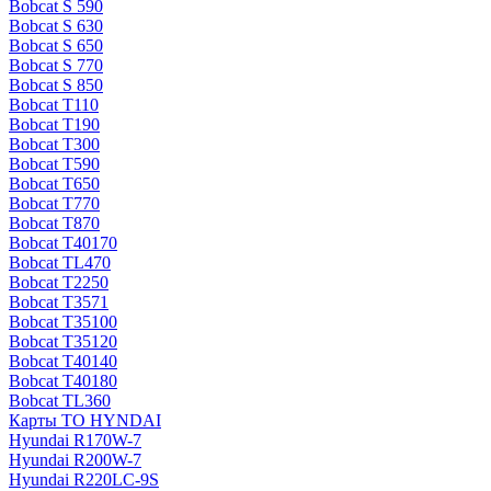
Bobcat S 590
Bobcat S 630
Bobcat S 650
Bobcat S 770
Bobcat S 850
Bobcat T110
Bobcat T190
Bobcat T300
Bobcat T590
Bobcat T650
Bobcat T770
Bobcat T870
Bobcat T40170
Bobcat TL470
Bobcat Т2250
Bobcat Т3571
Bobcat Т35100
Bobcat Т35120
Bobcat Т40140
Bobcat Т40180
Bobcat ТL360
Карты ТО HYNDAI
Hyundai R170W-7
Hyundai R200W-7
Hyundai R220LC-9S