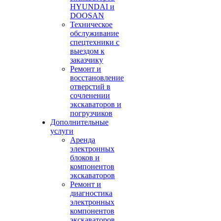
HYUNDAI и
DOOSAN
Техническое
обслуживание
спецтехники с
выездом к
заказчику
Ремонт и
восстановление
отверстий в
сочленении
экскаваторов и
погрузчиков
Дополнительные
услуги
Аренда
электронных
блоков и
компонентов
экскаваторов
Ремонт и
диагностика
электронных
компонентов
экскаваторов