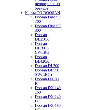
непрофильных
брендов
Карты ТО DOOSAN
Doosan Disd SD
200
Doosan Disd SD
300
Doosan
DL250A
Doosan
DL300A
CWLBG
Doosan
DL420A
Doosan DL500
Doosan DL550
(CWLBO)
Doosan DX 80
R
Doosan DX 140
160
Doosan DX 140
LC
Doosan DX 180
LC