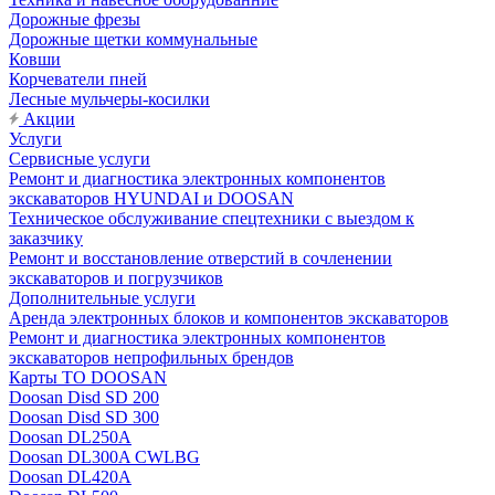
Дорожные фрезы
Дорожные щетки коммунальные
Ковши
Корчеватели пней
Лесные мульчеры-косилки
Акции
Услуги
Сервисные услуги
Ремонт и диагностика электронных компонентов
экскаваторов HYUNDAI и DOOSAN
Техническое обслуживание спецтехники с выездом к
заказчику
Ремонт и восстановление отверстий в сочленении
экскаваторов и погрузчиков
Дополнительные услуги
Аренда электронных блоков и компонентов экскаваторов
Ремонт и диагностика электронных компонентов
экскаваторов непрофильных брендов
Карты ТО DOOSAN
Doosan Disd SD 200
Doosan Disd SD 300
Doosan DL250A
Doosan DL300A CWLBG
Doosan DL420A