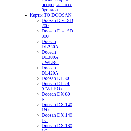
непрофильных
брендов
Карты ТО DOOSAN
Doosan Disd SD
200
Doosan Disd SD
300
Doosan
DL250A
Doosan
DL300A
CWLBG
Doosan
DL420A
Doosan DL500
Doosan DL550
(CWLBO)
Doosan DX 80
R
Doosan DX 140
160
Doosan DX 140
LC
Doosan DX 180
LC