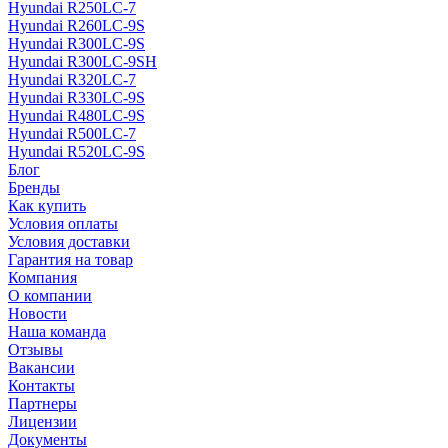
Hyundai R250LC-7
Hyundai R260LC-9S
Hyundai R300LC-9S
Hyundai R300LC-9SH
Hyundai R320LC-7
Hyundai R330LC-9S
Hyundai R480LC-9S
Hyundai R500LC-7
Hyundai R520LC-9S
Блог
Бренды
Как купить
Условия оплаты
Условия доставки
Гарантия на товар
Компания
О компании
Новости
Наша команда
Отзывы
Вакансии
Контакты
Партнеры
Лицензии
Документы