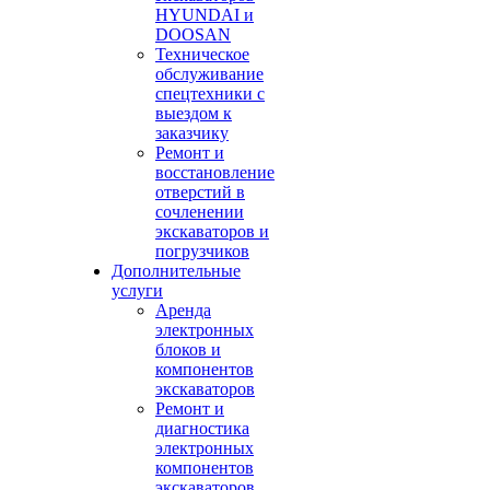
HYUNDAI и
DOOSAN
Техническое
обслуживание
спецтехники с
выездом к
заказчику
Ремонт и
восстановление
отверстий в
сочленении
экскаваторов и
погрузчиков
Дополнительные
услуги
Аренда
электронных
блоков и
компонентов
экскаваторов
Ремонт и
диагностика
электронных
компонентов
экскаваторов