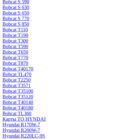
Bobcat S 590
Bobcat S 630
Bobcat S 650
Bobcat S 770
Bobcat S 850
Bobcat T110
Bobcat T190
Bobcat T300
Bobcat T590
Bobcat T650
Bobcat T770
Bobcat T870
Bobcat T40170
Bobcat TL470
Bobcat Т2250
Bobcat Т3571
Bobcat Т35100
Bobcat Т35120
Bobcat Т40140
Bobcat Т40180
Bobcat ТL360
Карты ТО HYNDAI
Hyundai R170W-7
Hyundai R200W-7
Hyundai R220LC-9S