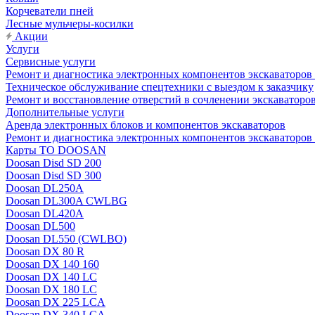
Корчеватели пней
Лесные мульчеры-косилки
Акции
Услуги
Сервисные услуги
Ремонт и диагностика электронных компонентов экскават
Техническое обслуживание спецтехники с выездом к заказчику
Ремонт и восстановление отверстий в сочленении экскаваторо
Дополнительные услуги
Аренда электронных блоков и компонентов экскаваторов
Ремонт и диагностика электронных компонентов экскаваторо
Карты ТО DOOSAN
Doosan Disd SD 200
Doosan Disd SD 300
Doosan DL250A
Doosan DL300A CWLBG
Doosan DL420A
Doosan DL500
Doosan DL550 (CWLBO)
Doosan DX 80 R
Doosan DX 140 160
Doosan DX 140 LC
Doosan DX 180 LC
Doosan DX 225 LCA
Doosan DX 340 LCA