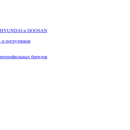
оров HYUNDAI и DOOSAN
в и погрузчиков
в непрофильных брендов