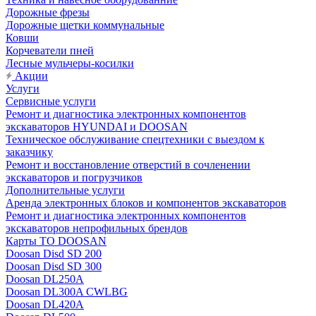
Дорожные фрезы
Дорожные щетки коммунальные
Ковши
Корчеватели пней
Лесные мульчеры-косилки
Акции
Услуги
Сервисные услуги
Ремонт и диагностика электронных компонентов
экскаваторов HYUNDAI и DOOSAN
Техническое обслуживание спецтехники с выездом к
заказчику
Ремонт и восстановление отверстий в сочленении
экскаваторов и погрузчиков
Дополнительные услуги
Аренда электронных блоков и компонентов экскаваторов
Ремонт и диагностика электронных компонентов
экскаваторов непрофильных брендов
Карты ТО DOOSAN
Doosan Disd SD 200
Doosan Disd SD 300
Doosan DL250A
Doosan DL300A CWLBG
Doosan DL420A