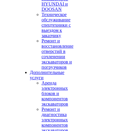
HYUNDAI и
DOOSAN
Техническое
обслуживание
спецтехники с
выездом к
заказчику
Ремонт и
восстановление
отверстий в
сочленении
экскаваторов и
погрузчиков
Дополнительные
услуги
Аренда
электронных
блоков и
компонентов
экскаваторов
Ремонт и
диагностика
электронных
компонентов
экскаваторов