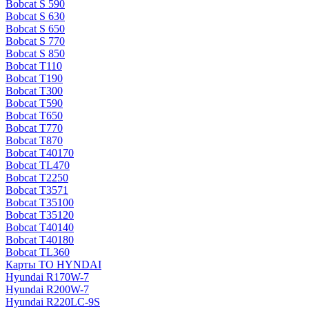
Bobcat S 590
Bobcat S 630
Bobcat S 650
Bobcat S 770
Bobcat S 850
Bobcat T110
Bobcat T190
Bobcat T300
Bobcat T590
Bobcat T650
Bobcat T770
Bobcat T870
Bobcat T40170
Bobcat TL470
Bobcat Т2250
Bobcat Т3571
Bobcat Т35100
Bobcat Т35120
Bobcat Т40140
Bobcat Т40180
Bobcat ТL360
Карты ТО HYNDAI
Hyundai R170W-7
Hyundai R200W-7
Hyundai R220LC-9S