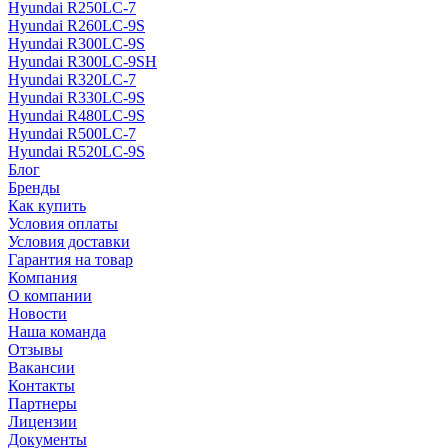
Hyundai R250LC-7
Hyundai R260LC-9S
Hyundai R300LC-9S
Hyundai R300LC-9SH
Hyundai R320LC-7
Hyundai R330LC-9S
Hyundai R480LC-9S
Hyundai R500LC-7
Hyundai R520LC-9S
Блог
Бренды
Как купить
Условия оплаты
Условия доставки
Гарантия на товар
Компания
О компании
Новости
Наша команда
Отзывы
Вакансии
Контакты
Партнеры
Лицензии
Документы