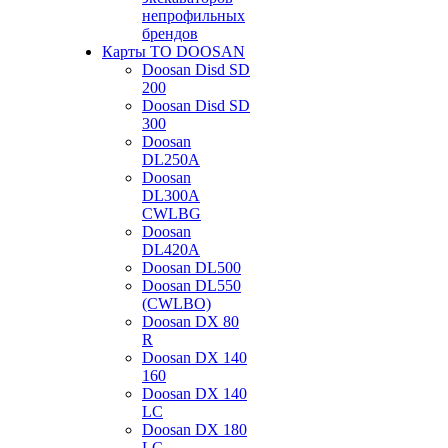
непрофильных
брендов
Карты ТО DOOSAN
Doosan Disd SD
200
Doosan Disd SD
300
Doosan
DL250A
Doosan
DL300A
CWLBG
Doosan
DL420A
Doosan DL500
Doosan DL550
(CWLBO)
Doosan DX 80
R
Doosan DX 140
160
Doosan DX 140
LC
Doosan DX 180
LC