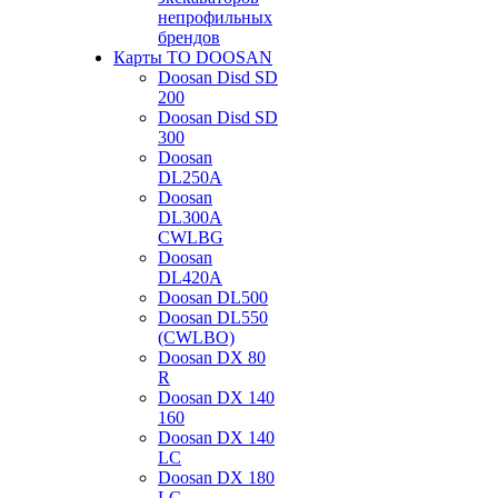
непрофильных
брендов
Карты ТО DOOSAN
Doosan Disd SD
200
Doosan Disd SD
300
Doosan
DL250A
Doosan
DL300A
CWLBG
Doosan
DL420A
Doosan DL500
Doosan DL550
(CWLBO)
Doosan DX 80
R
Doosan DX 140
160
Doosan DX 140
LC
Doosan DX 180
LC