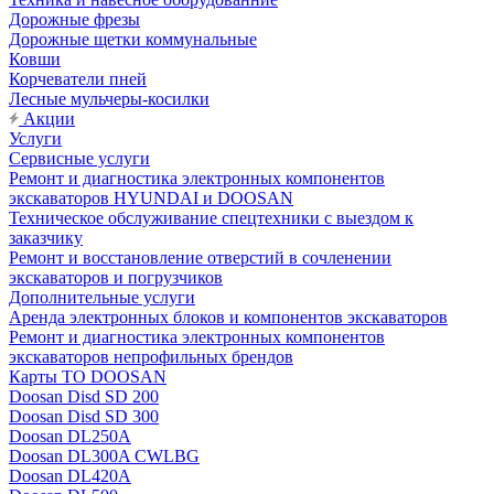
Дорожные фрезы
Дорожные щетки коммунальные
Ковши
Корчеватели пней
Лесные мульчеры-косилки
Акции
Услуги
Сервисные услуги
Ремонт и диагностика электронных компонентов
экскаваторов HYUNDAI и DOOSAN
Техническое обслуживание спецтехники с выездом к
заказчику
Ремонт и восстановление отверстий в сочленении
экскаваторов и погрузчиков
Дополнительные услуги
Аренда электронных блоков и компонентов экскаваторов
Ремонт и диагностика электронных компонентов
экскаваторов непрофильных брендов
Карты ТО DOOSAN
Doosan Disd SD 200
Doosan Disd SD 300
Doosan DL250A
Doosan DL300A CWLBG
Doosan DL420A