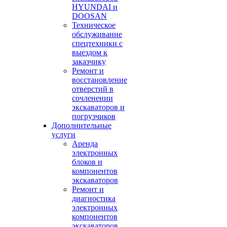
HYUNDAI и
DOOSAN
Техническое
обслуживание
спецтехники с
выездом к
заказчику
Ремонт и
восстановление
отверстий в
сочленении
экскаваторов и
погрузчиков
Дополнительные
услуги
Аренда
электронных
блоков и
компонентов
экскаваторов
Ремонт и
диагностика
электронных
компонентов
экскаваторов