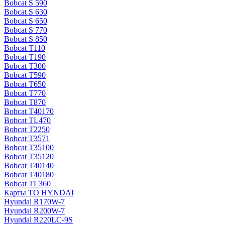
Bobcat S 590
Bobcat S 630
Bobcat S 650
Bobcat S 770
Bobcat S 850
Bobcat T110
Bobcat T190
Bobcat T300
Bobcat T590
Bobcat T650
Bobcat T770
Bobcat T870
Bobcat T40170
Bobcat TL470
Bobcat Т2250
Bobcat Т3571
Bobcat Т35100
Bobcat Т35120
Bobcat Т40140
Bobcat Т40180
Bobcat ТL360
Карты ТО HYNDAI
Hyundai R170W-7
Hyundai R200W-7
Hyundai R220LC-9S