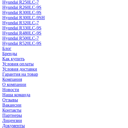
Hyundai R250LC-7
Hyundai R260LC-9S
Hyundai R300LC-9S
Hyundai R300LC-9SH
Hyundai R320LC-7
Hyundai R330LC-9S
Hyundai R480LC-9S
Hyundai R500LC-7
Hyundai R520LC-9S
Блог
Бренды
Как купить
Условия оплаты
Условия доставки
Гарантия на товар
Компания
О компании
Новости
Наша команда
Отзывы
Вакансии
Контакты
Партнеры
Лицензии
Документы