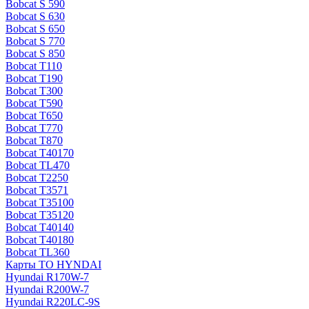
Bobcat S 590
Bobcat S 630
Bobcat S 650
Bobcat S 770
Bobcat S 850
Bobcat T110
Bobcat T190
Bobcat T300
Bobcat T590
Bobcat T650
Bobcat T770
Bobcat T870
Bobcat T40170
Bobcat TL470
Bobcat Т2250
Bobcat Т3571
Bobcat Т35100
Bobcat Т35120
Bobcat Т40140
Bobcat Т40180
Bobcat ТL360
Карты ТО HYNDAI
Hyundai R170W-7
Hyundai R200W-7
Hyundai R220LC-9S