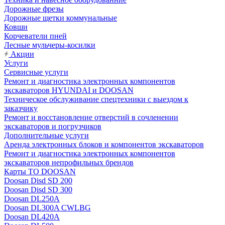
Дорожные фрезы
Дорожные щетки коммунальные
Ковши
Корчеватели пней
Лесные мульчеры-косилки
Акции
Услуги
Сервисные услуги
Ремонт и диагностика электронных компонентов
экскаваторов HYUNDAI и DOOSAN
Техническое обслуживание спецтехники с выездом к
заказчику
Ремонт и восстановление отверстий в сочленении
экскаваторов и погрузчиков
Дополнительные услуги
Аренда электронных блоков и компонентов экскаваторов
Ремонт и диагностика электронных компонентов
экскаваторов непрофильных брендов
Карты ТО DOOSAN
Doosan Disd SD 200
Doosan Disd SD 300
Doosan DL250A
Doosan DL300A CWLBG
Doosan DL420A