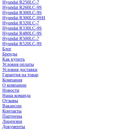
Hyundai R250LC-7
Hyundai R260LC-9S
Hyundai R300LC-9S
Hyundai R300LC-9SH
Hyundai R320LC-7
Hyundai R330LC-9S
Hyundai R480LC-9S
Hyundai R500LC-7
Hyundai R520LC-9S
Блог
Бренды
Как купить
Условия оплаты
Условия доставки
Гарантия на товар
Компания
О компании
Новости
Наша команда
Отзывы
Вакансии
Контакты
Партнеры
Лицензии
Документы