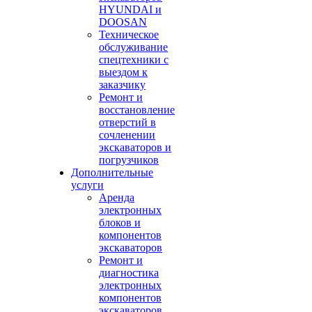
HYUNDAI и
DOOSAN
Техническое
обслуживание
спецтехники с
выездом к
заказчику
Ремонт и
восстановление
отверстий в
сочленении
экскаваторов и
погрузчиков
Дополнительные
услуги
Аренда
электронных
блоков и
компонентов
экскаваторов
Ремонт и
диагностика
электронных
компонентов
экскаваторов