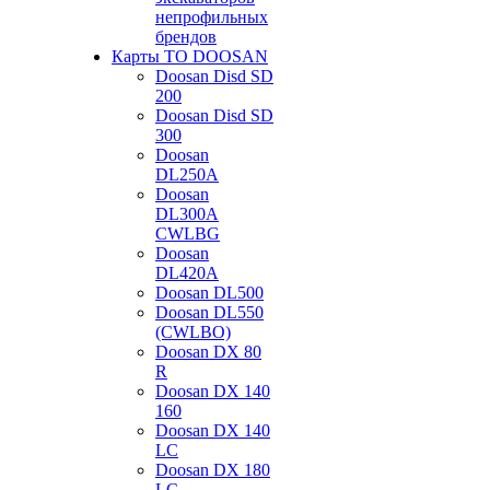
непрофильных
брендов
Карты ТО DOOSAN
Doosan Disd SD
200
Doosan Disd SD
300
Doosan
DL250A
Doosan
DL300A
CWLBG
Doosan
DL420A
Doosan DL500
Doosan DL550
(CWLBO)
Doosan DX 80
R
Doosan DX 140
160
Doosan DX 140
LC
Doosan DX 180
LC