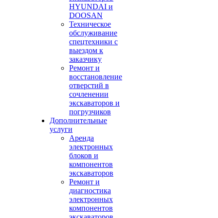
HYUNDAI и
DOOSAN
Техническое
обслуживание
спецтехники с
выездом к
заказчику
Ремонт и
восстановление
отверстий в
сочленении
экскаваторов и
погрузчиков
Дополнительные
услуги
Аренда
электронных
блоков и
компонентов
экскаваторов
Ремонт и
диагностика
электронных
компонентов
экскаваторов