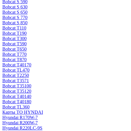
Bobcat S 590
Bobcat S 630
Bobcat S 650
Bobcat S 770
Bobcat S 850
Bobcat T110
Bobcat T190
Bobcat T300
Bobcat T590
Bobcat T650
Bobcat T770
Bobcat T870
Bobcat T40170
Bobcat TL470
Bobcat Т2250
Bobcat Т3571
Bobcat Т35100
Bobcat Т35120
Bobcat Т40140
Bobcat Т40180
Bobcat ТL360
Карты ТО HYNDAI
Hyundai R170W-7
Hyundai R200W-7
Hyundai R220LC-9S