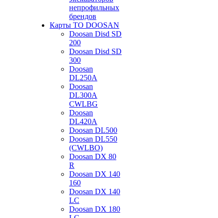
непрофильных
брендов
Карты ТО DOOSAN
Doosan Disd SD
200
Doosan Disd SD
300
Doosan
DL250A
Doosan
DL300A
CWLBG
Doosan
DL420A
Doosan DL500
Doosan DL550
(CWLBO)
Doosan DX 80
R
Doosan DX 140
160
Doosan DX 140
LC
Doosan DX 180
LC