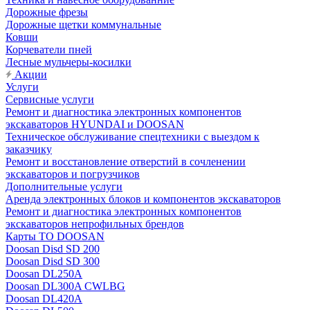
Дорожные фрезы
Дорожные щетки коммунальные
Ковши
Корчеватели пней
Лесные мульчеры-косилки
Акции
Услуги
Сервисные услуги
Ремонт и диагностика электронных компонентов
экскаваторов HYUNDAI и DOOSAN
Техническое обслуживание спецтехники с выездом к
заказчику
Ремонт и восстановление отверстий в сочленении
экскаваторов и погрузчиков
Дополнительные услуги
Аренда электронных блоков и компонентов экскаваторов
Ремонт и диагностика электронных компонентов
экскаваторов непрофильных брендов
Карты ТО DOOSAN
Doosan Disd SD 200
Doosan Disd SD 300
Doosan DL250A
Doosan DL300A CWLBG
Doosan DL420A