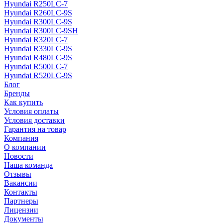
Hyundai R250LC-7
Hyundai R260LC-9S
Hyundai R300LC-9S
Hyundai R300LC-9SH
Hyundai R320LC-7
Hyundai R330LC-9S
Hyundai R480LC-9S
Hyundai R500LC-7
Hyundai R520LC-9S
Блог
Бренды
Как купить
Условия оплаты
Условия доставки
Гарантия на товар
Компания
О компании
Новости
Наша команда
Отзывы
Вакансии
Контакты
Партнеры
Лицензии
Документы