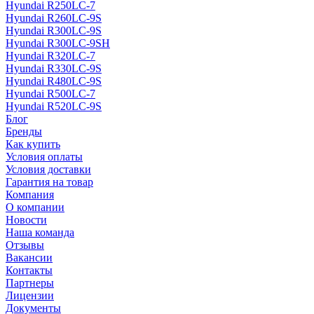
Hyundai R250LC-7
Hyundai R260LC-9S
Hyundai R300LC-9S
Hyundai R300LC-9SH
Hyundai R320LC-7
Hyundai R330LC-9S
Hyundai R480LC-9S
Hyundai R500LC-7
Hyundai R520LC-9S
Блог
Бренды
Как купить
Условия оплаты
Условия доставки
Гарантия на товар
Компания
О компании
Новости
Наша команда
Отзывы
Вакансии
Контакты
Партнеры
Лицензии
Документы