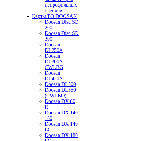
непрофильных
брендов
Карты ТО DOOSAN
Doosan Disd SD
200
Doosan Disd SD
300
Doosan
DL250A
Doosan
DL300A
CWLBG
Doosan
DL420A
Doosan DL500
Doosan DL550
(CWLBO)
Doosan DX 80
R
Doosan DX 140
160
Doosan DX 140
LC
Doosan DX 180
LC