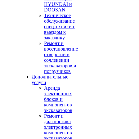
HYUNDAI и
DOOSAN
Техническое
обслуживание
спецтехники с
выездом к
заказчику
Ремонт и
восстановление
отверстий в
сочленении
экскаваторов и
погрузчиков
Дополнительные
услуги
Аренда
электронных
блоков и
компонентов
экскаваторов
Ремонт и
диагностика
электронных
компонентов
экскаваторов