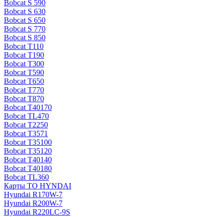
Bobcat S 590
Bobcat S 630
Bobcat S 650
Bobcat S 770
Bobcat S 850
Bobcat T110
Bobcat T190
Bobcat T300
Bobcat T590
Bobcat T650
Bobcat T770
Bobcat T870
Bobcat T40170
Bobcat TL470
Bobcat Т2250
Bobcat Т3571
Bobcat Т35100
Bobcat Т35120
Bobcat Т40140
Bobcat Т40180
Bobcat ТL360
Карты ТО HYNDAI
Hyundai R170W-7
Hyundai R200W-7
Hyundai R220LC-9S