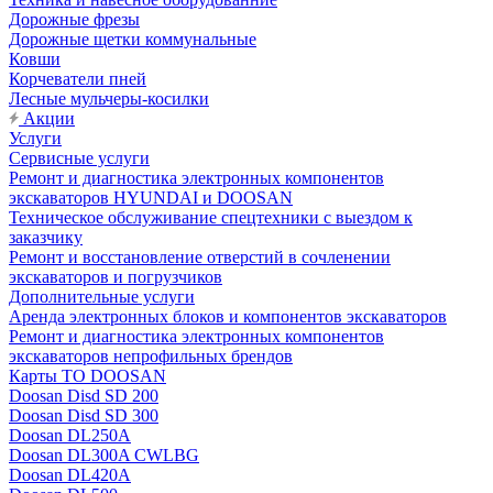
Дорожные фрезы
Дорожные щетки коммунальные
Ковши
Корчеватели пней
Лесные мульчеры-косилки
Акции
Услуги
Сервисные услуги
Ремонт и диагностика электронных компонентов
экскаваторов HYUNDAI и DOOSAN
Техническое обслуживание спецтехники с выездом к
заказчику
Ремонт и восстановление отверстий в сочленении
экскаваторов и погрузчиков
Дополнительные услуги
Аренда электронных блоков и компонентов экскаваторов
Ремонт и диагностика электронных компонентов
экскаваторов непрофильных брендов
Карты ТО DOOSAN
Doosan Disd SD 200
Doosan Disd SD 300
Doosan DL250A
Doosan DL300A CWLBG
Doosan DL420A