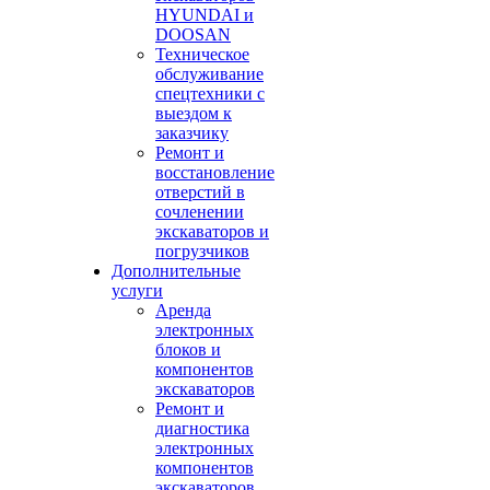
HYUNDAI и
DOOSAN
Техническое
обслуживание
спецтехники с
выездом к
заказчику
Ремонт и
восстановление
отверстий в
сочленении
экскаваторов и
погрузчиков
Дополнительные
услуги
Аренда
электронных
блоков и
компонентов
экскаваторов
Ремонт и
диагностика
электронных
компонентов
экскаваторов