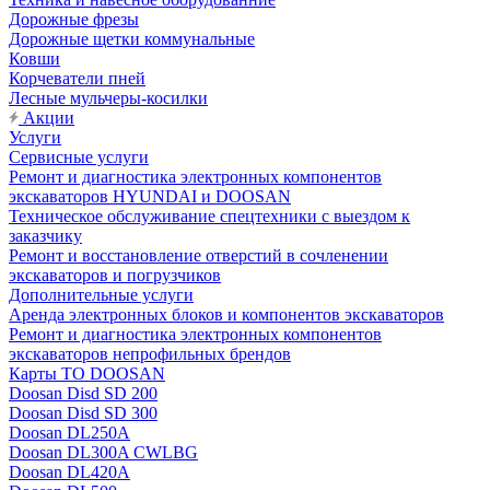
Дорожные фрезы
Дорожные щетки коммунальные
Ковши
Корчеватели пней
Лесные мульчеры-косилки
Акции
Услуги
Сервисные услуги
Ремонт и диагностика электронных компонентов
экскаваторов HYUNDAI и DOOSAN
Техническое обслуживание спецтехники с выездом к
заказчику
Ремонт и восстановление отверстий в сочленении
экскаваторов и погрузчиков
Дополнительные услуги
Аренда электронных блоков и компонентов экскаваторов
Ремонт и диагностика электронных компонентов
экскаваторов непрофильных брендов
Карты ТО DOOSAN
Doosan Disd SD 200
Doosan Disd SD 300
Doosan DL250A
Doosan DL300A CWLBG
Doosan DL420A