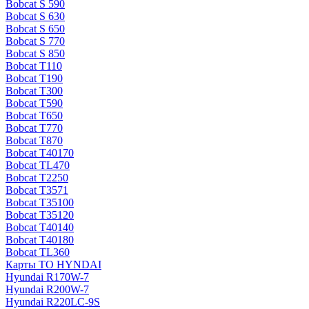
Bobcat S 590
Bobcat S 630
Bobcat S 650
Bobcat S 770
Bobcat S 850
Bobcat T110
Bobcat T190
Bobcat T300
Bobcat T590
Bobcat T650
Bobcat T770
Bobcat T870
Bobcat T40170
Bobcat TL470
Bobcat Т2250
Bobcat Т3571
Bobcat Т35100
Bobcat Т35120
Bobcat Т40140
Bobcat Т40180
Bobcat ТL360
Карты ТО HYNDAI
Hyundai R170W-7
Hyundai R200W-7
Hyundai R220LC-9S