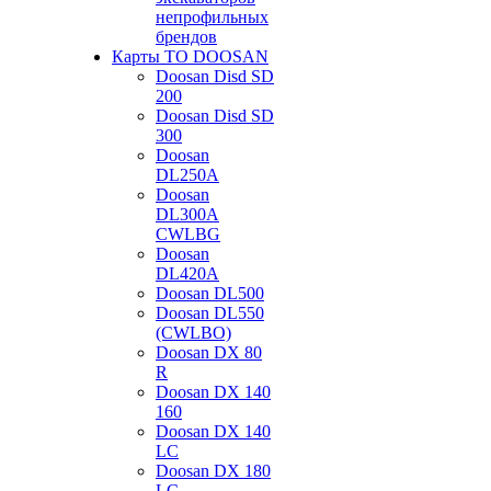
непрофильных
брендов
Карты ТО DOOSAN
Doosan Disd SD
200
Doosan Disd SD
300
Doosan
DL250A
Doosan
DL300A
CWLBG
Doosan
DL420A
Doosan DL500
Doosan DL550
(CWLBO)
Doosan DX 80
R
Doosan DX 140
160
Doosan DX 140
LC
Doosan DX 180
LC