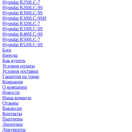
Hyundai R250LC-7
Hyundai R260LC-9S
Hyundai R300LC-9S
Hyundai R300LC-9SH
Hyundai R320LC-7
Hyundai R330LC-9S
Hyundai R480LC-9S
Hyundai R500LC-7
Hyundai R520LC-9S
Блог
Бренды
Как купить
Условия оплаты
Условия доставки
Гарантия на товар
Компания
О компании
Новости
Наша команда
Отзывы
Вакансии
Контакты
Партнеры
Лицензии
Документы