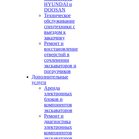
HYUNDAI и
DOOSAN
Техническое
обслуживание
спецтехники с
выездом к
заказчику
Ремонт и
восстановление
отверстий в
сочленении
экскаваторов и
погрузчиков
Дополнительные
услуги
Аренда
электронных
блоков и
компонентов
экскаваторов
Ремонт и
диагностика
электронных
компонентов
экскаваторов