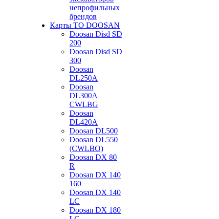
непрофильных
брендов
Карты ТО DOOSAN
Doosan Disd SD
200
Doosan Disd SD
300
Doosan
DL250A
Doosan
DL300A
CWLBG
Doosan
DL420A
Doosan DL500
Doosan DL550
(CWLBO)
Doosan DX 80
R
Doosan DX 140
160
Doosan DX 140
LC
Doosan DX 180
LC