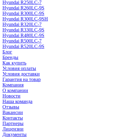
Hyundai R250LC-7
Hyundai R260LC-9S
Hyundai R300LC-9S
Hyundai R300LC-9SH
Hyundai R320LC-7
Hyundai R330LC-9S
Hyundai R480LC-9S
Hyundai R500LC-7
Hyundai R520LC-9S
Блог
Бренды
Как купить
Условия оплаты
Условия доставки
Гарантия на товар
Компания
О компании
Новости
Наша команда
Отзывы
Вакансии
Контакты
Партнеры
Лицензии
Документы