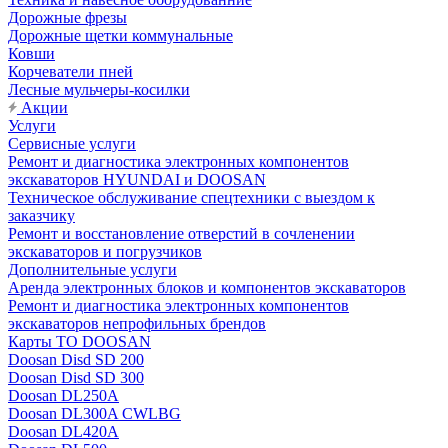
Дорожные фрезы
Дорожные щетки коммунальные
Ковши
Корчеватели пней
Лесные мульчеры-косилки
Акции
Услуги
Сервисные услуги
Ремонт и диагностика электронных компонентов
экскаваторов HYUNDAI и DOOSAN
Техническое обслуживание спецтехники с выездом к
заказчику
Ремонт и восстановление отверстий в сочленении
экскаваторов и погрузчиков
Дополнительные услуги
Аренда электронных блоков и компонентов экскаваторов
Ремонт и диагностика электронных компонентов
экскаваторов непрофильных брендов
Карты ТО DOOSAN
Doosan Disd SD 200
Doosan Disd SD 300
Doosan DL250A
Doosan DL300A CWLBG
Doosan DL420A