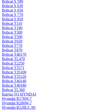
Bobcat S 590
Bobcat S 630
Bobcat S 650
Bobcat S 770
Bobcat S 850
Bobcat T110
Bobcat T190
Bobcat T300
Bobcat T590
Bobcat T650
Bobcat T770
Bobcat T870
Bobcat T40170
Bobcat TL470
Bobcat Т2250
Bobcat Т3571
Bobcat Т35100
Bobcat Т35120
Bobcat Т40140
Bobcat Т40180
Bobcat ТL360
Карты ТО HYNDAI
Hyundai R170W-7
Hyundai R200W-7
Hyundai R220LC-9S