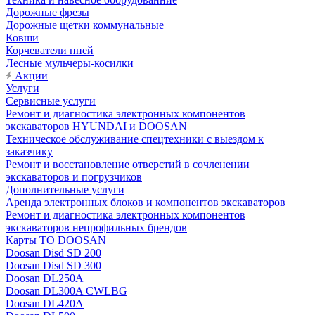
Дорожные фрезы
Дорожные щетки коммунальные
Ковши
Корчеватели пней
Лесные мульчеры-косилки
Акции
Услуги
Сервисные услуги
Ремонт и диагностика электронных компонентов
экскаваторов HYUNDAI и DOOSAN
Техническое обслуживание спецтехники с выездом к
заказчику
Ремонт и восстановление отверстий в сочленении
экскаваторов и погрузчиков
Дополнительные услуги
Аренда электронных блоков и компонентов экскаваторов
Ремонт и диагностика электронных компонентов
экскаваторов непрофильных брендов
Карты ТО DOOSAN
Doosan Disd SD 200
Doosan Disd SD 300
Doosan DL250A
Doosan DL300A CWLBG
Doosan DL420A