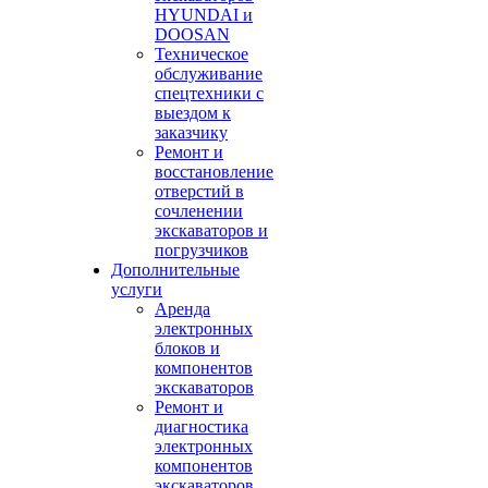
HYUNDAI и
DOOSAN
Техническое
обслуживание
спецтехники с
выездом к
заказчику
Ремонт и
восстановление
отверстий в
сочленении
экскаваторов и
погрузчиков
Дополнительные
услуги
Аренда
электронных
блоков и
компонентов
экскаваторов
Ремонт и
диагностика
электронных
компонентов
экскаваторов