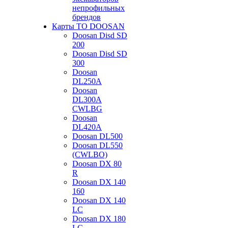
непрофильных
брендов
Карты ТО DOOSAN
Doosan Disd SD
200
Doosan Disd SD
300
Doosan
DL250A
Doosan
DL300A
CWLBG
Doosan
DL420A
Doosan DL500
Doosan DL550
(CWLBO)
Doosan DX 80
R
Doosan DX 140
160
Doosan DX 140
LC
Doosan DX 180
LC