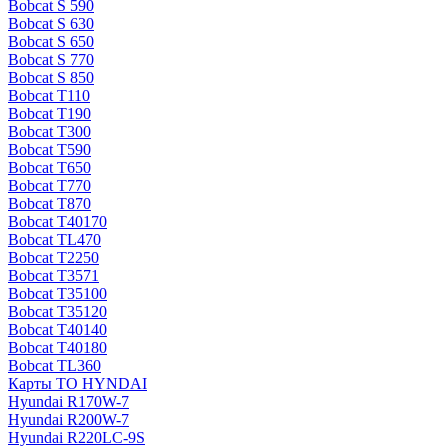
Bobcat S 590
Bobcat S 630
Bobcat S 650
Bobcat S 770
Bobcat S 850
Bobcat T110
Bobcat T190
Bobcat T300
Bobcat T590
Bobcat T650
Bobcat T770
Bobcat T870
Bobcat T40170
Bobcat TL470
Bobcat Т2250
Bobcat Т3571
Bobcat Т35100
Bobcat Т35120
Bobcat Т40140
Bobcat Т40180
Bobcat ТL360
Карты ТО HYNDAI
Hyundai R170W-7
Hyundai R200W-7
Hyundai R220LC-9S