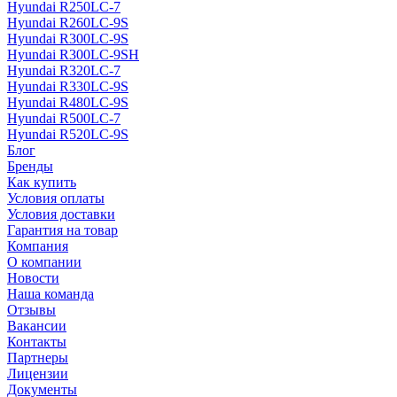
Hyundai R250LC-7
Hyundai R260LC-9S
Hyundai R300LC-9S
Hyundai R300LC-9SH
Hyundai R320LC-7
Hyundai R330LC-9S
Hyundai R480LC-9S
Hyundai R500LC-7
Hyundai R520LC-9S
Блог
Бренды
Как купить
Условия оплаты
Условия доставки
Гарантия на товар
Компания
О компании
Новости
Наша команда
Отзывы
Вакансии
Контакты
Партнеры
Лицензии
Документы