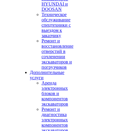
HYUNDAI и
DOOSAN
Техническое
обслуживание
спецтехники с
выездом к
заказчику
Ремонт и
восстановление
отверстий в
сочленении
экскаваторов и
погрузчиков
Дополнительные
услуги
Аренда
электронных
блоков и
компонентов
экскаваторов
Ремонт и
диагностика
электронных
компонентов
экскаваторов