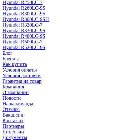
Hyundai R250LC-7
Hyundai R260LC-9S
Hyundai R300LC-9S
Hyundai R300LC-9SH
Hyundai R320LC-7
Hyundai R330LC-9S
Hyundai R480LC-9S
Hyundai R500LC-7
Hyundai R520LC-9S
Блог
Бренды
Как купить
Условия оплаты
Условия доставки
Гарантия на товар
Компания
О компании
Новости
Наша команда
Отзывы
Вакансии
Контакты
Партнеры
Лицензии
Документы