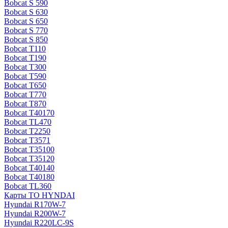
Bobcat S 590
Bobcat S 630
Bobcat S 650
Bobcat S 770
Bobcat S 850
Bobcat T110
Bobcat T190
Bobcat T300
Bobcat T590
Bobcat T650
Bobcat T770
Bobcat T870
Bobcat T40170
Bobcat TL470
Bobcat Т2250
Bobcat Т3571
Bobcat Т35100
Bobcat Т35120
Bobcat Т40140
Bobcat Т40180
Bobcat ТL360
Карты ТО HYNDAI
Hyundai R170W-7
Hyundai R200W-7
Hyundai R220LC-9S