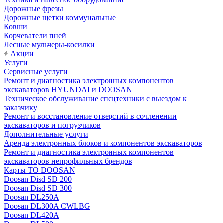
Дорожные фрезы
Дорожные щетки коммунальные
Ковши
Корчеватели пней
Лесные мульчеры-косилки
Акции
Услуги
Сервисные услуги
Ремонт и диагностика электронных компонентов
экскаваторов HYUNDAI и DOOSAN
Техническое обслуживание спецтехники с выездом к
заказчику
Ремонт и восстановление отверстий в сочленении
экскаваторов и погрузчиков
Дополнительные услуги
Аренда электронных блоков и компонентов экскаваторов
Ремонт и диагностика электронных компонентов
экскаваторов непрофильных брендов
Карты ТО DOOSAN
Doosan Disd SD 200
Doosan Disd SD 300
Doosan DL250A
Doosan DL300A CWLBG
Doosan DL420A