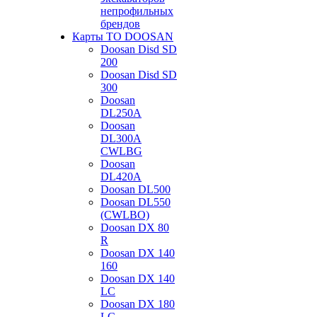
непрофильных
брендов
Карты ТО DOOSAN
Doosan Disd SD
200
Doosan Disd SD
300
Doosan
DL250A
Doosan
DL300A
CWLBG
Doosan
DL420A
Doosan DL500
Doosan DL550
(CWLBO)
Doosan DX 80
R
Doosan DX 140
160
Doosan DX 140
LC
Doosan DX 180
LC