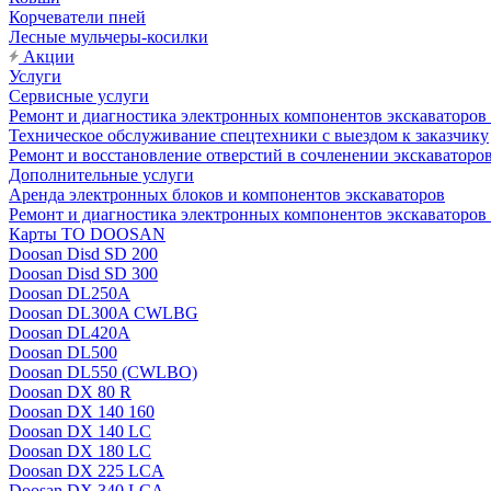
Корчеватели пней
Лесные мульчеры-косилки
Акции
Услуги
Сервисные услуги
Ремонт и диагностика электронных компонентов экскават
Техническое обслуживание спецтехники с выездом к заказчику
Ремонт и восстановление отверстий в сочленении экскаваторо
Дополнительные услуги
Аренда электронных блоков и компонентов экскаваторов
Ремонт и диагностика электронных компонентов экскаваторо
Карты ТО DOOSAN
Doosan Disd SD 200
Doosan Disd SD 300
Doosan DL250A
Doosan DL300A CWLBG
Doosan DL420A
Doosan DL500
Doosan DL550 (CWLBO)
Doosan DX 80 R
Doosan DX 140 160
Doosan DX 140 LC
Doosan DX 180 LC
Doosan DX 225 LCA
Doosan DX 340 LCA