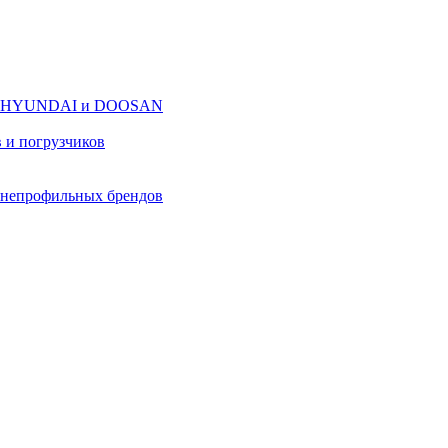
оров HYUNDAI и DOOSAN
в и погрузчиков
в непрофильных брендов