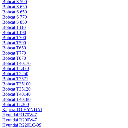
Bobcat S 590
Bobcat S 630
Bobcat S 650
Bobcat S 770
Bobcat S 850
Bobcat T110
Bobcat T190
Bobcat T300
Bobcat T590
Bobcat T650
Bobcat T770
Bobcat T870
Bobcat T40170
Bobcat TL470
Bobcat Т2250
Bobcat Т3571
Bobcat Т35100
Bobcat Т35120
Bobcat Т40140
Bobcat Т40180
Bobcat ТL360
Карты ТО HYNDAI
Hyundai R170W-7
Hyundai R200W-7
Hyundai R220LC-9S