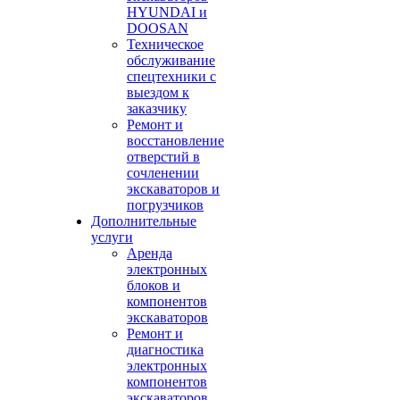
HYUNDAI и
DOOSAN
Техническое
обслуживание
спецтехники с
выездом к
заказчику
Ремонт и
восстановление
отверстий в
сочленении
экскаваторов и
погрузчиков
Дополнительные
услуги
Аренда
электронных
блоков и
компонентов
экскаваторов
Ремонт и
диагностика
электронных
компонентов
экскаваторов