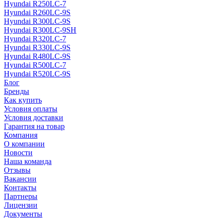
Hyundai R250LC-7
Hyundai R260LC-9S
Hyundai R300LC-9S
Hyundai R300LC-9SH
Hyundai R320LC-7
Hyundai R330LC-9S
Hyundai R480LC-9S
Hyundai R500LC-7
Hyundai R520LC-9S
Блог
Бренды
Как купить
Условия оплаты
Условия доставки
Гарантия на товар
Компания
О компании
Новости
Наша команда
Отзывы
Вакансии
Контакты
Партнеры
Лицензии
Документы