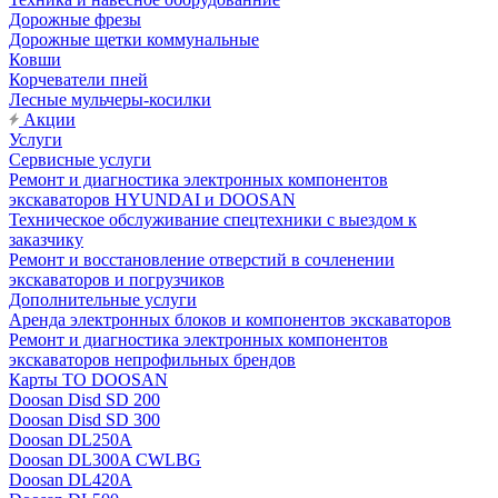
Дорожные фрезы
Дорожные щетки коммунальные
Ковши
Корчеватели пней
Лесные мульчеры-косилки
Акции
Услуги
Сервисные услуги
Ремонт и диагностика электронных компонентов
экскаваторов HYUNDAI и DOOSAN
Техническое обслуживание спецтехники с выездом к
заказчику
Ремонт и восстановление отверстий в сочленении
экскаваторов и погрузчиков
Дополнительные услуги
Аренда электронных блоков и компонентов экскаваторов
Ремонт и диагностика электронных компонентов
экскаваторов непрофильных брендов
Карты ТО DOOSAN
Doosan Disd SD 200
Doosan Disd SD 300
Doosan DL250A
Doosan DL300A CWLBG
Doosan DL420A