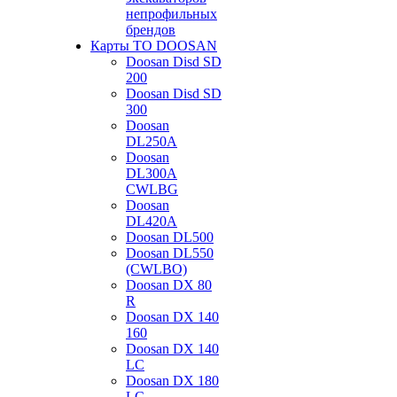
непрофильных
брендов
Карты ТО DOOSAN
Doosan Disd SD
200
Doosan Disd SD
300
Doosan
DL250A
Doosan
DL300A
CWLBG
Doosan
DL420A
Doosan DL500
Doosan DL550
(CWLBO)
Doosan DX 80
R
Doosan DX 140
160
Doosan DX 140
LC
Doosan DX 180
LC