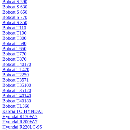
Bobcat S 590
Bobcat S 630
Bobcat S 650
Bobcat S 770
Bobcat S 850
Bobcat T110
Bobcat T190
Bobcat T300
Bobcat T590
Bobcat T650
Bobcat T770
Bobcat T870
Bobcat T40170
Bobcat TL470
Bobcat Т2250
Bobcat Т3571
Bobcat Т35100
Bobcat Т35120
Bobcat Т40140
Bobcat Т40180
Bobcat ТL360
Карты ТО HYNDAI
Hyundai R170W-7
Hyundai R200W-7
Hyundai R220LC-9S