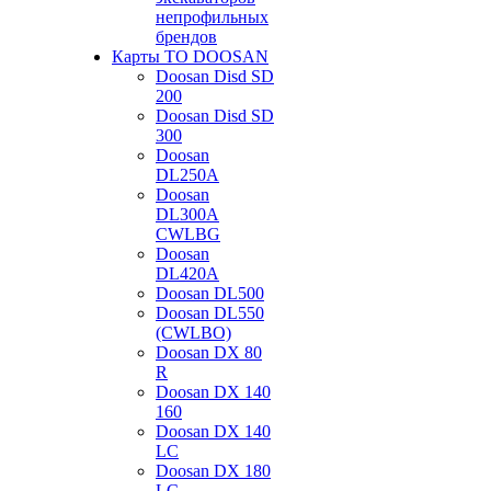
непрофильных
брендов
Карты ТО DOOSAN
Doosan Disd SD
200
Doosan Disd SD
300
Doosan
DL250A
Doosan
DL300A
CWLBG
Doosan
DL420A
Doosan DL500
Doosan DL550
(CWLBO)
Doosan DX 80
R
Doosan DX 140
160
Doosan DX 140
LC
Doosan DX 180
LC