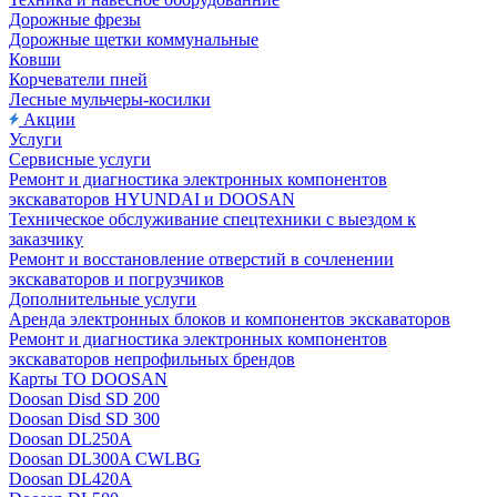
Дорожные фрезы
Дорожные щетки коммунальные
Ковши
Корчеватели пней
Лесные мульчеры-косилки
Акции
Услуги
Сервисные услуги
Ремонт и диагностика электронных компонентов
экскаваторов HYUNDAI и DOOSAN
Техническое обслуживание спецтехники с выездом к
заказчику
Ремонт и восстановление отверстий в сочленении
экскаваторов и погрузчиков
Дополнительные услуги
Аренда электронных блоков и компонентов экскаваторов
Ремонт и диагностика электронных компонентов
экскаваторов непрофильных брендов
Карты ТО DOOSAN
Doosan Disd SD 200
Doosan Disd SD 300
Doosan DL250A
Doosan DL300A CWLBG
Doosan DL420A