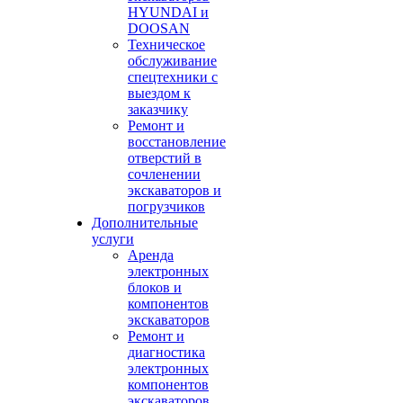
HYUNDAI и
DOOSAN
Техническое
обслуживание
спецтехники с
выездом к
заказчику
Ремонт и
восстановление
отверстий в
сочленении
экскаваторов и
погрузчиков
Дополнительные
услуги
Аренда
электронных
блоков и
компонентов
экскаваторов
Ремонт и
диагностика
электронных
компонентов
экскаваторов