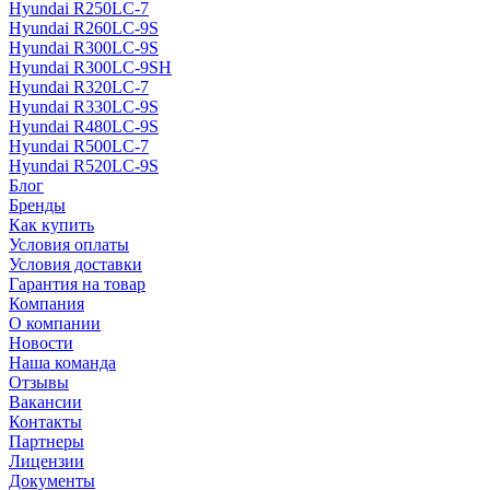
Hyundai R250LC-7
Hyundai R260LC-9S
Hyundai R300LC-9S
Hyundai R300LC-9SH
Hyundai R320LC-7
Hyundai R330LC-9S
Hyundai R480LC-9S
Hyundai R500LC-7
Hyundai R520LC-9S
Блог
Бренды
Как купить
Условия оплаты
Условия доставки
Гарантия на товар
Компания
О компании
Новости
Наша команда
Отзывы
Вакансии
Контакты
Партнеры
Лицензии
Документы