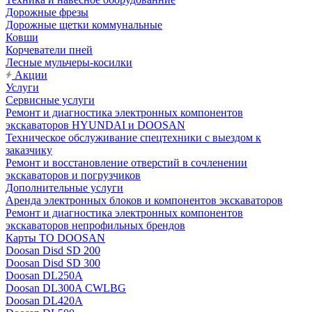
Дорожные фрезы
Дорожные щетки коммунальные
Ковши
Корчеватели пней
Лесные мульчеры-косилки
Акции
Услуги
Сервисные услуги
Ремонт и диагностика электронных компонентов
экскаваторов HYUNDAI и DOOSAN
Техническое обслуживание спецтехники с выездом к
заказчику
Ремонт и восстановление отверстий в сочленении
экскаваторов и погрузчиков
Дополнительные услуги
Аренда электронных блоков и компонентов экскаваторов
Ремонт и диагностика электронных компонентов
экскаваторов непрофильных брендов
Карты ТО DOOSAN
Doosan Disd SD 200
Doosan Disd SD 300
Doosan DL250A
Doosan DL300A CWLBG
Doosan DL420A