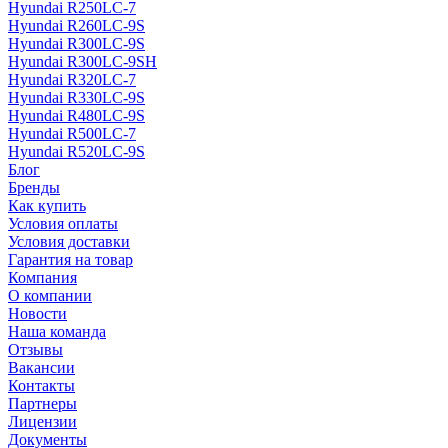
Hyundai R250LC-7
Hyundai R260LC-9S
Hyundai R300LC-9S
Hyundai R300LC-9SH
Hyundai R320LC-7
Hyundai R330LC-9S
Hyundai R480LC-9S
Hyundai R500LC-7
Hyundai R520LC-9S
Блог
Бренды
Как купить
Условия оплаты
Условия доставки
Гарантия на товар
Компания
О компании
Новости
Наша команда
Отзывы
Вакансии
Контакты
Партнеры
Лицензии
Документы