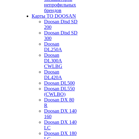
непрофильных
брендов
Карты ТО DOOSAN
Doosan Disd SD
200
Doosan Disd SD
300
Doosan
DL250A
Doosan
DL300A
CWLBG
Doosan
DL420A
Doosan DL500
Doosan DL550
(CWLBO)
Doosan DX 80
R
Doosan DX 140
160
Doosan DX 140
LC
Doosan DX 180
LC