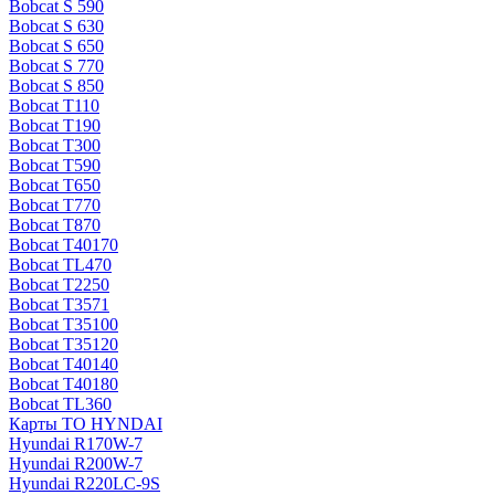
Bobcat S 590
Bobcat S 630
Bobcat S 650
Bobcat S 770
Bobcat S 850
Bobcat T110
Bobcat T190
Bobcat T300
Bobcat T590
Bobcat T650
Bobcat T770
Bobcat T870
Bobcat T40170
Bobcat TL470
Bobcat Т2250
Bobcat Т3571
Bobcat Т35100
Bobcat Т35120
Bobcat Т40140
Bobcat Т40180
Bobcat ТL360
Карты ТО HYNDAI
Hyundai R170W-7
Hyundai R200W-7
Hyundai R220LC-9S