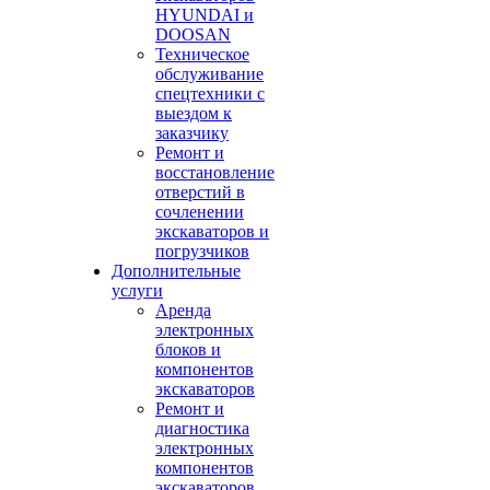
HYUNDAI и
DOOSAN
Техническое
обслуживание
спецтехники с
выездом к
заказчику
Ремонт и
восстановление
отверстий в
сочленении
экскаваторов и
погрузчиков
Дополнительные
услуги
Аренда
электронных
блоков и
компонентов
экскаваторов
Ремонт и
диагностика
электронных
компонентов
экскаваторов