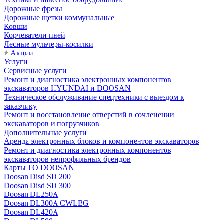
Дорожные фрезы
Дорожные щетки коммунальные
Ковши
Корчеватели пней
Лесные мульчеры-косилки
Акции
Услуги
Сервисные услуги
Ремонт и диагностика электронных компонентов
экскаваторов HYUNDAI и DOOSAN
Техническое обслуживание спецтехники с выездом к
заказчику
Ремонт и восстановление отверстий в сочленении
экскаваторов и погрузчиков
Дополнительные услуги
Аренда электронных блоков и компонентов экскаваторов
Ремонт и диагностика электронных компонентов
экскаваторов непрофильных брендов
Карты ТО DOOSAN
Doosan Disd SD 200
Doosan Disd SD 300
Doosan DL250A
Doosan DL300A CWLBG
Doosan DL420A