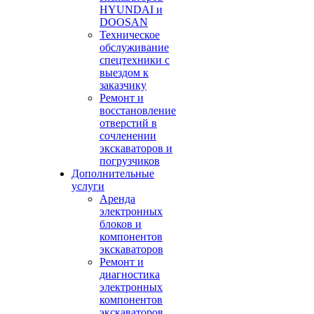
HYUNDAI и
DOOSAN
Техническое
обслуживание
спецтехники с
выездом к
заказчику
Ремонт и
восстановление
отверстий в
сочленении
экскаваторов и
погрузчиков
Дополнительные
услуги
Аренда
электронных
блоков и
компонентов
экскаваторов
Ремонт и
диагностика
электронных
компонентов
экскаваторов