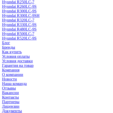
Hyundai R250LC-7
Hyundai R260LC-9S
Hyundai R300LC-9S
Hyundai R300LC-9SH
Hyundai R320LC-7
Hyundai R330LC-9S
Hyundai R480LC-9S
Hyundai R500LC-7
Hyundai R520LC-9S
Блог
Бренды
Как купить
Условия оплаты
Условия доставки
Гарантия на товар
Компания
О компании
Новости
Наша команда
Отзывы
Вакансии
Контакты
Партнеры
Лицензии
Документы