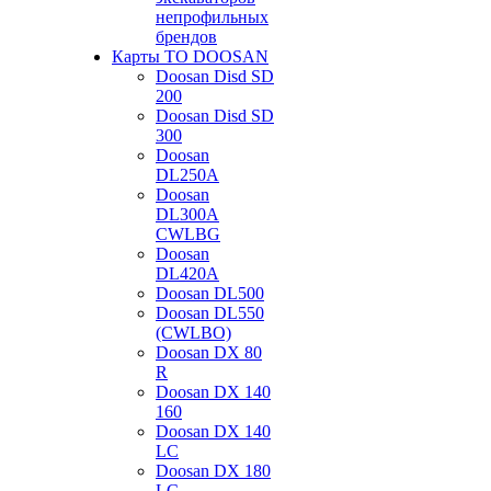
непрофильных
брендов
Карты ТО DOOSAN
Doosan Disd SD
200
Doosan Disd SD
300
Doosan
DL250A
Doosan
DL300A
CWLBG
Doosan
DL420A
Doosan DL500
Doosan DL550
(CWLBO)
Doosan DX 80
R
Doosan DX 140
160
Doosan DX 140
LC
Doosan DX 180
LC