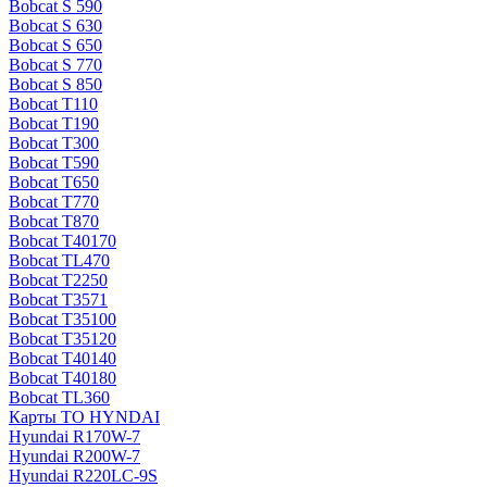
Bobcat S 590
Bobcat S 630
Bobcat S 650
Bobcat S 770
Bobcat S 850
Bobcat T110
Bobcat T190
Bobcat T300
Bobcat T590
Bobcat T650
Bobcat T770
Bobcat T870
Bobcat T40170
Bobcat TL470
Bobcat Т2250
Bobcat Т3571
Bobcat Т35100
Bobcat Т35120
Bobcat Т40140
Bobcat Т40180
Bobcat ТL360
Карты ТО HYNDAI
Hyundai R170W-7
Hyundai R200W-7
Hyundai R220LC-9S