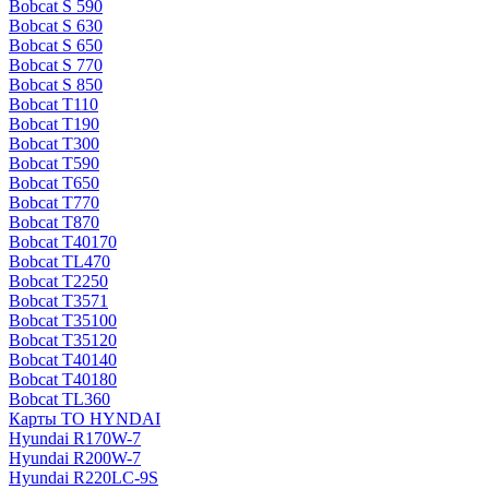
Bobcat S 590
Bobcat S 630
Bobcat S 650
Bobcat S 770
Bobcat S 850
Bobcat T110
Bobcat T190
Bobcat T300
Bobcat T590
Bobcat T650
Bobcat T770
Bobcat T870
Bobcat T40170
Bobcat TL470
Bobcat Т2250
Bobcat Т3571
Bobcat Т35100
Bobcat Т35120
Bobcat Т40140
Bobcat Т40180
Bobcat ТL360
Карты ТО HYNDAI
Hyundai R170W-7
Hyundai R200W-7
Hyundai R220LC-9S