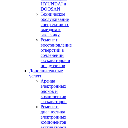
HYUNDAI и
DOOSAN
Техническое
обслуживание
спецтехники с
выездом к
заказчику
Ремонт и
восстановление
отверстий в
сочленении
экскаваторов и
погрузчиков
Дополнительные
услуги
Аренда
электронных
блоков и
компонентов
экскаваторов
Ремонт и
диагностика
электронных
компонентов
экскаваторов