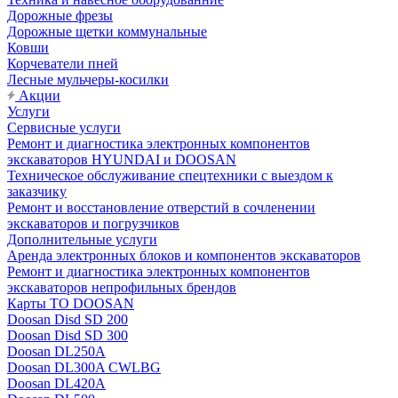
Дорожные фрезы
Дорожные щетки коммунальные
Ковши
Корчеватели пней
Лесные мульчеры-косилки
Акции
Услуги
Сервисные услуги
Ремонт и диагностика электронных компонентов
экскаваторов HYUNDAI и DOOSAN
Техническое обслуживание спецтехники с выездом к
заказчику
Ремонт и восстановление отверстий в сочленении
экскаваторов и погрузчиков
Дополнительные услуги
Аренда электронных блоков и компонентов экскаваторов
Ремонт и диагностика электронных компонентов
экскаваторов непрофильных брендов
Карты ТО DOOSAN
Doosan Disd SD 200
Doosan Disd SD 300
Doosan DL250A
Doosan DL300A CWLBG
Doosan DL420A