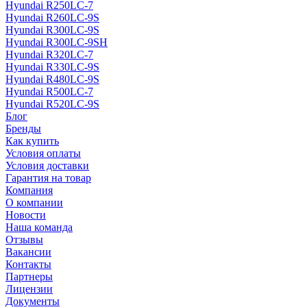
Hyundai R250LC-7
Hyundai R260LC-9S
Hyundai R300LC-9S
Hyundai R300LC-9SH
Hyundai R320LC-7
Hyundai R330LC-9S
Hyundai R480LC-9S
Hyundai R500LC-7
Hyundai R520LC-9S
Блог
Бренды
Как купить
Условия оплаты
Условия доставки
Гарантия на товар
Компания
О компании
Новости
Наша команда
Отзывы
Вакансии
Контакты
Партнеры
Лицензии
Документы