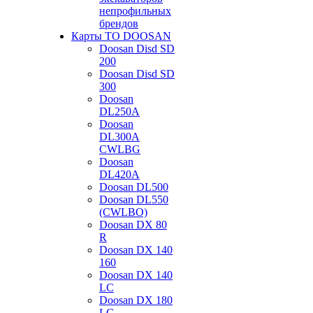
непрофильных
брендов
Карты ТО DOOSAN
Doosan Disd SD
200
Doosan Disd SD
300
Doosan
DL250A
Doosan
DL300A
CWLBG
Doosan
DL420A
Doosan DL500
Doosan DL550
(CWLBO)
Doosan DX 80
R
Doosan DX 140
160
Doosan DX 140
LC
Doosan DX 180
LC