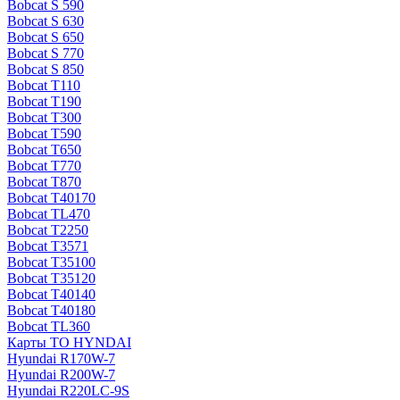
Bobcat S 590
Bobcat S 630
Bobcat S 650
Bobcat S 770
Bobcat S 850
Bobcat T110
Bobcat T190
Bobcat T300
Bobcat T590
Bobcat T650
Bobcat T770
Bobcat T870
Bobcat T40170
Bobcat TL470
Bobcat Т2250
Bobcat Т3571
Bobcat Т35100
Bobcat Т35120
Bobcat Т40140
Bobcat Т40180
Bobcat ТL360
Карты ТО HYNDAI
Hyundai R170W-7
Hyundai R200W-7
Hyundai R220LC-9S