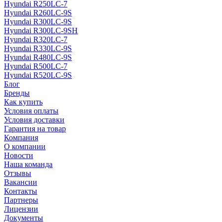
Hyundai R250LC-7
Hyundai R260LC-9S
Hyundai R300LC-9S
Hyundai R300LC-9SH
Hyundai R320LC-7
Hyundai R330LC-9S
Hyundai R480LC-9S
Hyundai R500LC-7
Hyundai R520LC-9S
Блог
Бренды
Как купить
Условия оплаты
Условия доставки
Гарантия на товар
Компания
О компании
Новости
Наша команда
Отзывы
Вакансии
Контакты
Партнеры
Лицензии
Документы