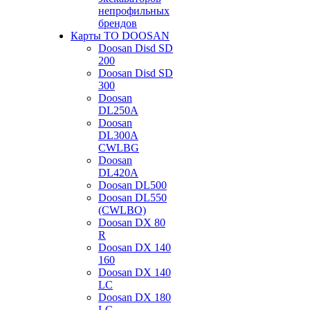
непрофильных
брендов
Карты ТО DOOSAN
Doosan Disd SD
200
Doosan Disd SD
300
Doosan
DL250A
Doosan
DL300A
CWLBG
Doosan
DL420A
Doosan DL500
Doosan DL550
(CWLBO)
Doosan DX 80
R
Doosan DX 140
160
Doosan DX 140
LC
Doosan DX 180
LC