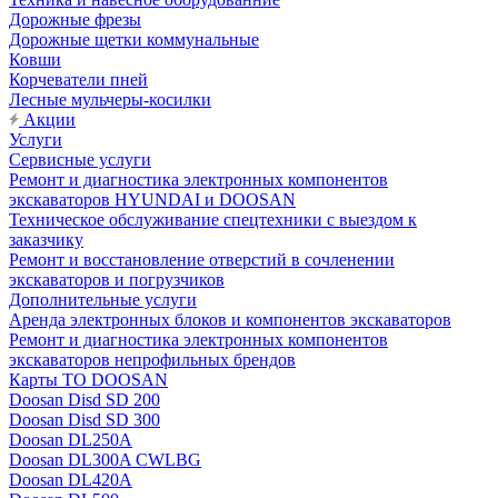
Дорожные фрезы
Дорожные щетки коммунальные
Ковши
Корчеватели пней
Лесные мульчеры-косилки
Акции
Услуги
Сервисные услуги
Ремонт и диагностика электронных компонентов
экскаваторов HYUNDAI и DOOSAN
Техническое обслуживание спецтехники с выездом к
заказчику
Ремонт и восстановление отверстий в сочленении
экскаваторов и погрузчиков
Дополнительные услуги
Аренда электронных блоков и компонентов экскаваторов
Ремонт и диагностика электронных компонентов
экскаваторов непрофильных брендов
Карты ТО DOOSAN
Doosan Disd SD 200
Doosan Disd SD 300
Doosan DL250A
Doosan DL300A CWLBG
Doosan DL420A