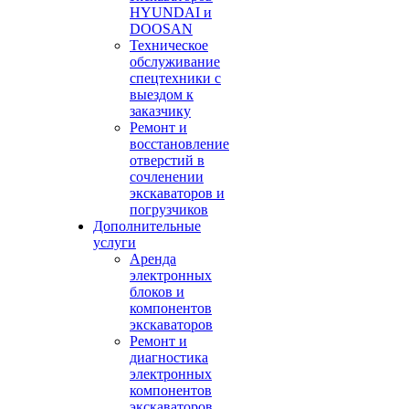
HYUNDAI и
DOOSAN
Техническое
обслуживание
спецтехники с
выездом к
заказчику
Ремонт и
восстановление
отверстий в
сочленении
экскаваторов и
погрузчиков
Дополнительные
услуги
Аренда
электронных
блоков и
компонентов
экскаваторов
Ремонт и
диагностика
электронных
компонентов
экскаваторов