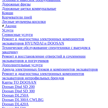
Дорожные фрезы
Дорожные щетки коммунальные
Ковши
Корчеватели пней
Лесные мульчеры-косилки
Акции
Услуги
Сервисные услуги
Ремонт и диагностика электронных компонентов
экскаваторов HYUNDAI и DOOSAN
Техническое обслуживание спецтехники с выездом к
заказчику
Ремонт и восстановление отверстий в сочленении
экскаваторов и погрузчиков
Дополнительные услуги
Аренда электронных блоков и компонентов экскаваторов
Ремонт и диагностика электронных компонентов
экскаваторов непрофильных брендов
Карты ТО DOOSAN
Doosan Disd SD 200
Doosan Disd SD 300
Doosan DL250A
Doosan DL300A CWLBG
Doosan DL420A