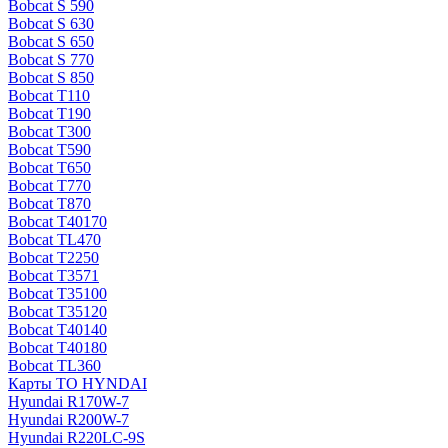
Bobcat S 590
Bobcat S 630
Bobcat S 650
Bobcat S 770
Bobcat S 850
Bobcat T110
Bobcat T190
Bobcat T300
Bobcat T590
Bobcat T650
Bobcat T770
Bobcat T870
Bobcat T40170
Bobcat TL470
Bobcat Т2250
Bobcat Т3571
Bobcat Т35100
Bobcat Т35120
Bobcat Т40140
Bobcat Т40180
Bobcat ТL360
Карты ТО HYNDAI
Hyundai R170W-7
Hyundai R200W-7
Hyundai R220LC-9S