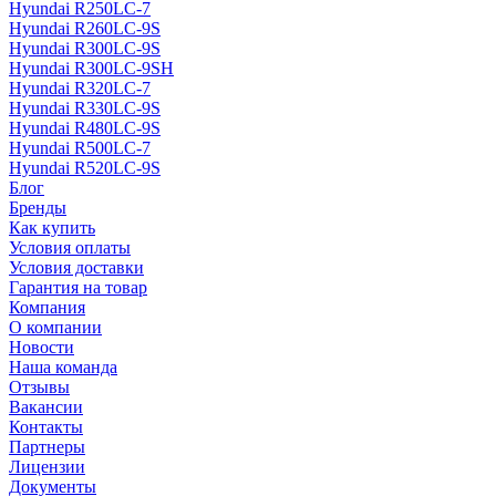
Hyundai R250LC-7
Hyundai R260LC-9S
Hyundai R300LC-9S
Hyundai R300LC-9SH
Hyundai R320LC-7
Hyundai R330LC-9S
Hyundai R480LC-9S
Hyundai R500LC-7
Hyundai R520LC-9S
Блог
Бренды
Как купить
Условия оплаты
Условия доставки
Гарантия на товар
Компания
О компании
Новости
Наша команда
Отзывы
Вакансии
Контакты
Партнеры
Лицензии
Документы