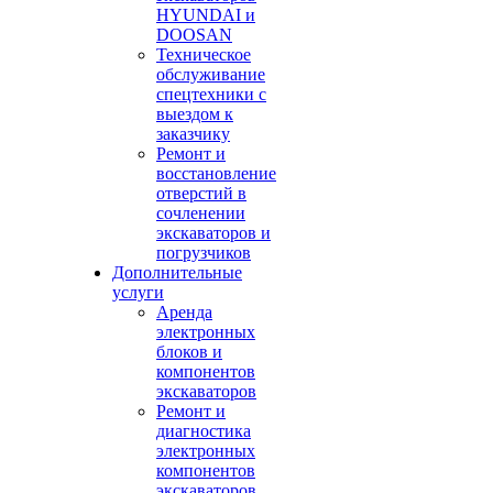
HYUNDAI и
DOOSAN
Техническое
обслуживание
спецтехники с
выездом к
заказчику
Ремонт и
восстановление
отверстий в
сочленении
экскаваторов и
погрузчиков
Дополнительные
услуги
Аренда
электронных
блоков и
компонентов
экскаваторов
Ремонт и
диагностика
электронных
компонентов
экскаваторов