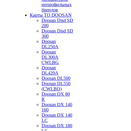
непрофильных
брендов
Карты ТО DOOSAN
Doosan Disd SD
200
Doosan Disd SD
300
Doosan
DL250A
Doosan
DL300A
CWLBG
Doosan
DL420A
Doosan DL500
Doosan DL550
(CWLBO)
Doosan DX 80
R
Doosan DX 140
160
Doosan DX 140
LC
Doosan DX 180
LC