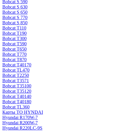
Bobcat S 590
Bobcat S 630
Bobcat S 650
Bobcat S 770
Bobcat S 850
Bobcat T110
Bobcat T190
Bobcat T300
Bobcat T590
Bobcat T650
Bobcat T770
Bobcat T870
Bobcat T40170
Bobcat TL470
Bobcat Т2250
Bobcat Т3571
Bobcat Т35100
Bobcat Т35120
Bobcat Т40140
Bobcat Т40180
Bobcat ТL360
Карты ТО HYNDAI
Hyundai R170W-7
Hyundai R200W-7
Hyundai R220LC-9S