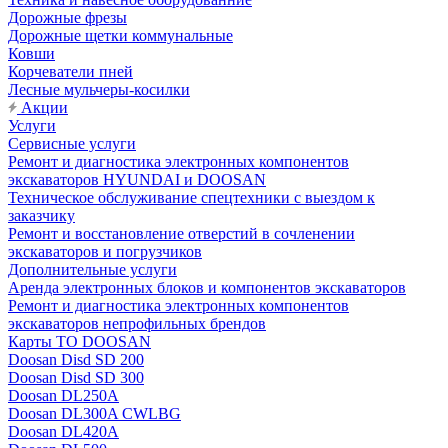
Дорожные фрезы
Дорожные щетки коммунальные
Ковши
Корчеватели пней
Лесные мульчеры-косилки
Акции
Услуги
Сервисные услуги
Ремонт и диагностика электронных компонентов
экскаваторов HYUNDAI и DOOSAN
Техническое обслуживание спецтехники с выездом к
заказчику
Ремонт и восстановление отверстий в сочленении
экскаваторов и погрузчиков
Дополнительные услуги
Аренда электронных блоков и компонентов экскаваторов
Ремонт и диагностика электронных компонентов
экскаваторов непрофильных брендов
Карты ТО DOOSAN
Doosan Disd SD 200
Doosan Disd SD 300
Doosan DL250A
Doosan DL300A CWLBG
Doosan DL420A