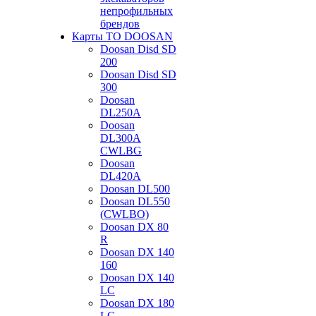
непрофильных
брендов
Карты ТО DOOSAN
Doosan Disd SD
200
Doosan Disd SD
300
Doosan
DL250A
Doosan
DL300A
CWLBG
Doosan
DL420A
Doosan DL500
Doosan DL550
(CWLBO)
Doosan DX 80
R
Doosan DX 140
160
Doosan DX 140
LC
Doosan DX 180
LC