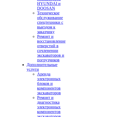
HYUNDAI и
DOOSAN
Техническое
обслуживание
спецтехники с
выездом к
заказчику
Ремонт и
восстановление
отверстий в
сочленении
экскаваторов и
погрузчиков
Дополнительные
услуги
Аренда
электронных
блоков и
компонентов
экскаваторов
Ремонт и
диагностика
электронных
компонентов
экскаваторов