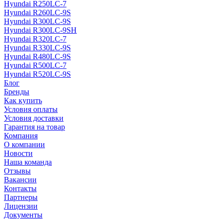
Hyundai R250LC-7
Hyundai R260LC-9S
Hyundai R300LC-9S
Hyundai R300LC-9SH
Hyundai R320LC-7
Hyundai R330LC-9S
Hyundai R480LC-9S
Hyundai R500LC-7
Hyundai R520LC-9S
Блог
Бренды
Как купить
Условия оплаты
Условия доставки
Гарантия на товар
Компания
О компании
Новости
Наша команда
Отзывы
Вакансии
Контакты
Партнеры
Лицензии
Документы