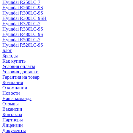
Hyundai R250LC-7
Hyundai R260LC-9S
Hyundai R300LC-9S
Hyundai R300LC-9SH
Hyundai R320LC-7
Hyundai R330LC-9S
Hyundai R480LC-9S
Hyundai R500LC-7
Hyundai R520LC-9S
Блог
Бренды
Как купить
Условия оплаты
Условия доставки
Гарантия на товар
Компания
О компании
Новости
Наша команда
Отзывы
Вакансии
Контакты
Партнеры
Лицензии
Документы