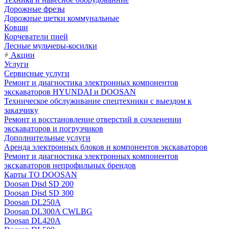
Дорожные фрезы
Дорожные щетки коммунальные
Ковши
Корчеватели пней
Лесные мульчеры-косилки
Акции
Услуги
Сервисные услуги
Ремонт и диагностика электронных компонентов
экскаваторов HYUNDAI и DOOSAN
Техническое обслуживание спецтехники с выездом к
заказчику
Ремонт и восстановление отверстий в сочленении
экскаваторов и погрузчиков
Дополнительные услуги
Аренда электронных блоков и компонентов экскаваторов
Ремонт и диагностика электронных компонентов
экскаваторов непрофильных брендов
Карты ТО DOOSAN
Doosan Disd SD 200
Doosan Disd SD 300
Doosan DL250A
Doosan DL300A CWLBG
Doosan DL420A