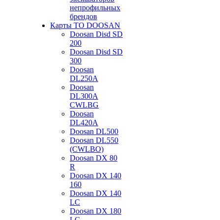
непрофильных
брендов
Карты ТО DOOSAN
Doosan Disd SD
200
Doosan Disd SD
300
Doosan
DL250A
Doosan
DL300A
CWLBG
Doosan
DL420A
Doosan DL500
Doosan DL550
(CWLBO)
Doosan DX 80
R
Doosan DX 140
160
Doosan DX 140
LC
Doosan DX 180
LC