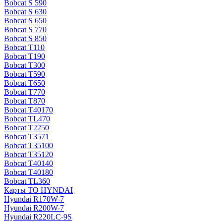
Bobcat S 590
Bobcat S 630
Bobcat S 650
Bobcat S 770
Bobcat S 850
Bobcat T110
Bobcat T190
Bobcat T300
Bobcat T590
Bobcat T650
Bobcat T770
Bobcat T870
Bobcat T40170
Bobcat TL470
Bobcat Т2250
Bobcat Т3571
Bobcat Т35100
Bobcat Т35120
Bobcat Т40140
Bobcat Т40180
Bobcat ТL360
Карты ТО HYNDAI
Hyundai R170W-7
Hyundai R200W-7
Hyundai R220LC-9S