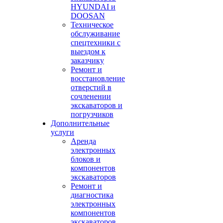
HYUNDAI и
DOOSAN
Техническое
обслуживание
спецтехники с
выездом к
заказчику
Ремонт и
восстановление
отверстий в
сочленении
экскаваторов и
погрузчиков
Дополнительные
услуги
Аренда
электронных
блоков и
компонентов
экскаваторов
Ремонт и
диагностика
электронных
компонентов
экскаваторов