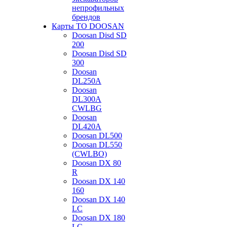
непрофильных
брендов
Карты ТО DOOSAN
Doosan Disd SD
200
Doosan Disd SD
300
Doosan
DL250A
Doosan
DL300A
CWLBG
Doosan
DL420A
Doosan DL500
Doosan DL550
(CWLBO)
Doosan DX 80
R
Doosan DX 140
160
Doosan DX 140
LC
Doosan DX 180
LC