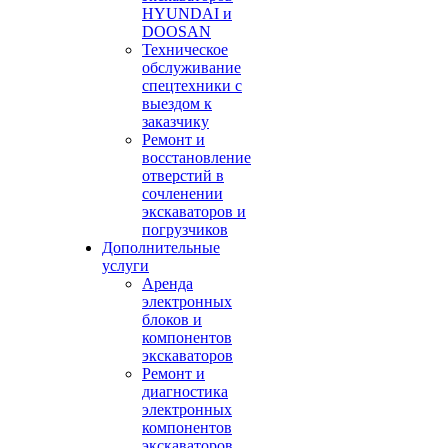
HYUNDAI и
DOOSAN
Техническое
обслуживание
спецтехники с
выездом к
заказчику
Ремонт и
восстановление
отверстий в
сочленении
экскаваторов и
погрузчиков
Дополнительные
услуги
Аренда
электронных
блоков и
компонентов
экскаваторов
Ремонт и
диагностика
электронных
компонентов
экскаваторов