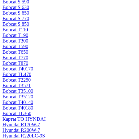
Bobcat S 590
Bobcat S 630
Bobcat S 650
Bobcat S 770
Bobcat S 850
Bobcat T110
Bobcat T190
Bobcat T300
Bobcat T590
Bobcat T650
Bobcat T770
Bobcat T870
Bobcat T40170
Bobcat TL470
Bobcat Т2250
Bobcat Т3571
Bobcat Т35100
Bobcat Т35120
Bobcat Т40140
Bobcat Т40180
Bobcat ТL360
Карты ТО HYNDAI
Hyundai R170W-7
Hyundai R200W-7
Hyundai R220LC-9S