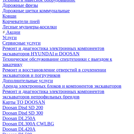
Дорожные фрезы
Дорожные щетки коммунальные
Ковши
Корчеватели пней
Лесные мульчеры-косилки
Акции
Услуги
Сервисные услуги
Ремонт и диагностика электронных компонентов
экскаваторов HYUNDAI и DOOSAN
Техническое обслуживание спецтехники с выездом к
заказчику
Ремонт и восстановление отверстий в сочленении
экскаваторов и погрузчиков
Дополнительные услуги
Аренда электронных блоков и компонентов экскаваторов
Ремонт и диагностика электронных компонентов
экскаваторов непрофильных брендов
Карты ТО DOOSAN
Doosan Disd SD 200
Doosan Disd SD 300
Doosan DL250A
Doosan DL300A CWLBG
Doosan DL420A