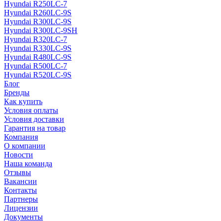
Hyundai R250LC-7
Hyundai R260LC-9S
Hyundai R300LC-9S
Hyundai R300LC-9SH
Hyundai R320LC-7
Hyundai R330LC-9S
Hyundai R480LC-9S
Hyundai R500LC-7
Hyundai R520LC-9S
Блог
Бренды
Как купить
Условия оплаты
Условия доставки
Гарантия на товар
Компания
О компании
Новости
Наша команда
Отзывы
Вакансии
Контакты
Партнеры
Лицензии
Документы