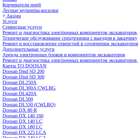
Корчеватели пней
Лесные мульчеры-косилки
Акции
Услуги
Сервисные услуги
Ремонт и диагностика электронных компонентов экскават
Техническое обслуживание спецтехники с выездом к заказчику
Ремонт и восстановление отверстий в сочленении экскаваторо
Дополнительные услуги
Аренда электронных блоков и компонентов экскаваторов
Ремонт и диагностика электронных компонентов экскаваторо
Карты ТО DOOSAN
Doosan Disd SD 200
Doosan Disd SD 300
Doosan DL250A
Doosan DL300A CWLBG
Doosan DL420A
Doosan DL500
Doosan DL550 (CWLBO)
Doosan DX 80 R
Doosan DX 140 160
Doosan DX 140 LC
Doosan DX 180 LC
Doosan DX 225 LCA
Doosan DX 340 LCA