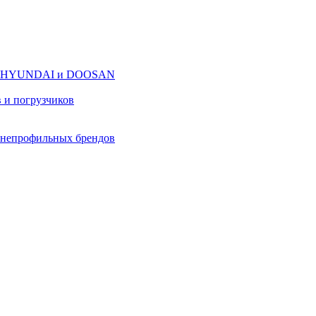
оров HYUNDAI и DOOSAN
в и погрузчиков
в непрофильных брендов