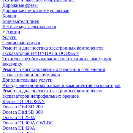
Дорожные фрезы
Дорожные щетки коммунальные
Ковши
Корчеватели пней
Лесные мульчеры-косилки
Акции
Услуги
Сервисные услуги
Ремонт и диагностика электронных компонентов
экскаваторов HYUNDAI и DOOSAN
Техническое обслуживание спецтехники с выездом к
заказчику
Ремонт и восстановление отверстий в сочленении
экскаваторов и погрузчиков
Дополнительные услуги
Аренда электронных блоков и компонентов экскаваторов
Ремонт и диагностика электронных компонентов
экскаваторов непрофильных брендов
Карты ТО DOOSAN
Doosan Disd SD 200
Doosan Disd SD 300
Doosan DL250A
Doosan DL300A CWLBG
Doosan DL420A