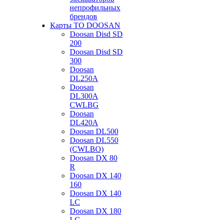
непрофильных
брендов
Карты ТО DOOSAN
Doosan Disd SD
200
Doosan Disd SD
300
Doosan
DL250A
Doosan
DL300A
CWLBG
Doosan
DL420A
Doosan DL500
Doosan DL550
(CWLBO)
Doosan DX 80
R
Doosan DX 140
160
Doosan DX 140
LC
Doosan DX 180
LC