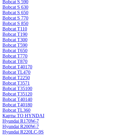
Bobcat S 590
Bobcat S 630
Bobcat S 650
Bobcat S 770
Bobcat S 850
Bobcat T110
Bobcat T190
Bobcat T300
Bobcat T590
Bobcat T650
Bobcat T770
Bobcat T870
Bobcat T40170
Bobcat TL470
Bobcat Т2250
Bobcat Т3571
Bobcat Т35100
Bobcat Т35120
Bobcat Т40140
Bobcat Т40180
Bobcat ТL360
Карты ТО HYNDAI
Hyundai R170W-7
Hyundai R200W-7
Hyundai R220LC-9S