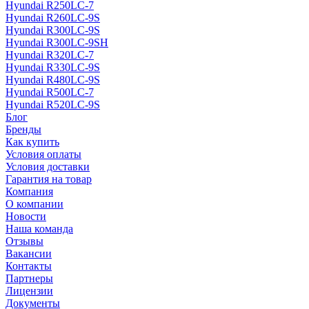
Hyundai R250LC-7
Hyundai R260LC-9S
Hyundai R300LC-9S
Hyundai R300LC-9SH
Hyundai R320LC-7
Hyundai R330LC-9S
Hyundai R480LC-9S
Hyundai R500LC-7
Hyundai R520LC-9S
Блог
Бренды
Как купить
Условия оплаты
Условия доставки
Гарантия на товар
Компания
О компании
Новости
Наша команда
Отзывы
Вакансии
Контакты
Партнеры
Лицензии
Документы