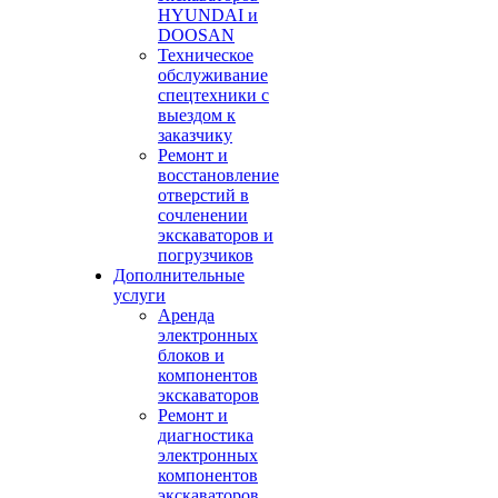
HYUNDAI и
DOOSAN
Техническое
обслуживание
спецтехники с
выездом к
заказчику
Ремонт и
восстановление
отверстий в
сочленении
экскаваторов и
погрузчиков
Дополнительные
услуги
Аренда
электронных
блоков и
компонентов
экскаваторов
Ремонт и
диагностика
электронных
компонентов
экскаваторов