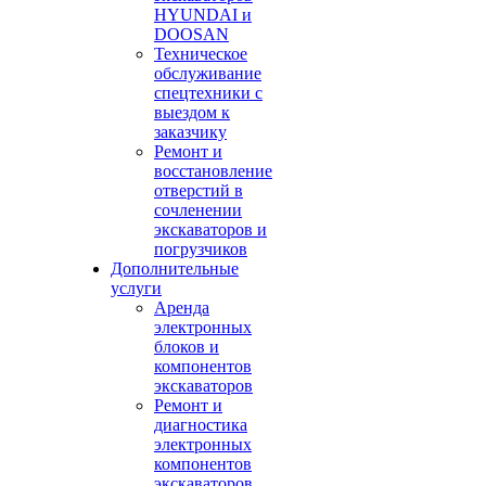
HYUNDAI и
DOOSAN
Техническое
обслуживание
спецтехники с
выездом к
заказчику
Ремонт и
восстановление
отверстий в
сочленении
экскаваторов и
погрузчиков
Дополнительные
услуги
Аренда
электронных
блоков и
компонентов
экскаваторов
Ремонт и
диагностика
электронных
компонентов
экскаваторов