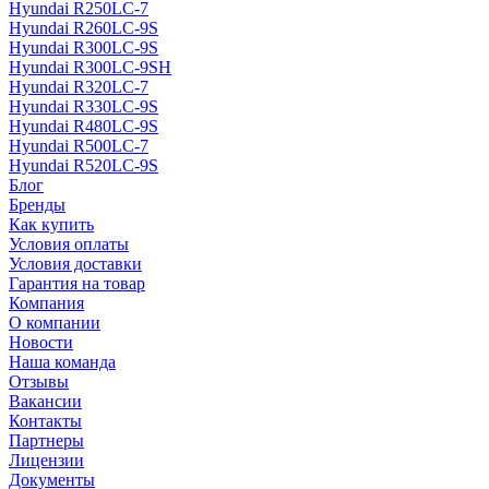
Hyundai R250LC-7
Hyundai R260LC-9S
Hyundai R300LC-9S
Hyundai R300LC-9SH
Hyundai R320LC-7
Hyundai R330LC-9S
Hyundai R480LC-9S
Hyundai R500LC-7
Hyundai R520LC-9S
Блог
Бренды
Как купить
Условия оплаты
Условия доставки
Гарантия на товар
Компания
О компании
Новости
Наша команда
Отзывы
Вакансии
Контакты
Партнеры
Лицензии
Документы