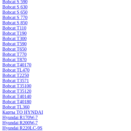
Bobcat S 590
Bobcat S 630
Bobcat S 650
Bobcat S 770
Bobcat S 850
Bobcat T110
Bobcat T190
Bobcat T300
Bobcat T590
Bobcat T650
Bobcat T770
Bobcat T870
Bobcat T40170
Bobcat TL470
Bobcat Т2250
Bobcat Т3571
Bobcat Т35100
Bobcat Т35120
Bobcat Т40140
Bobcat Т40180
Bobcat ТL360
Карты ТО HYNDAI
Hyundai R170W-7
Hyundai R200W-7
Hyundai R220LC-9S