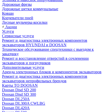
Дорожные фрезы
Дорожные щетки коммунальные
Ковши
Корчеватели пней
Лесные мульчеры-косилки
Акции
Услуги
Сервисные услуги
Ремонт и диагностика электронных компонентов
экскаваторов HYUNDAI и DOOSAN
Техническое обслуживание спецтехники с выездом к
заказчику
Ремонт и восстановление отверстий в сочленении
экскаваторов и погрузчиков
Дополнительные услуги
Аренда электронных блоков и компонентов экскаваторов
Ремонт и диагностика электронных компонентов
экскаваторов непрофильных брендов
Карты ТО DOOSAN
Doosan Disd SD 200
Doosan Disd SD 300
Doosan DL250A
Doosan DL300A CWLBG
Doosan DL420A