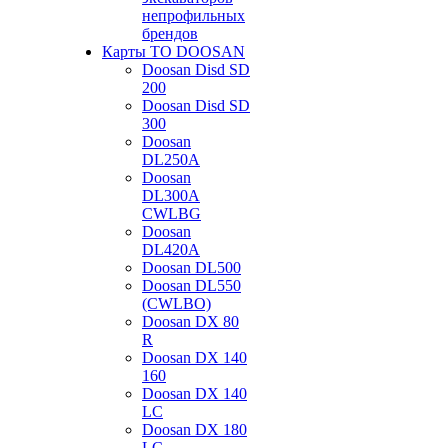
непрофильных
брендов
Карты ТО DOOSAN
Doosan Disd SD
200
Doosan Disd SD
300
Doosan
DL250A
Doosan
DL300A
CWLBG
Doosan
DL420A
Doosan DL500
Doosan DL550
(CWLBO)
Doosan DX 80
R
Doosan DX 140
160
Doosan DX 140
LC
Doosan DX 180
LC