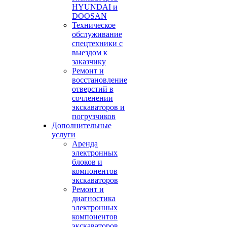
HYUNDAI и
DOOSAN
Техническое
обслуживание
спецтехники с
выездом к
заказчику
Ремонт и
восстановление
отверстий в
сочленении
экскаваторов и
погрузчиков
Дополнительные
услуги
Аренда
электронных
блоков и
компонентов
экскаваторов
Ремонт и
диагностика
электронных
компонентов
экскаваторов