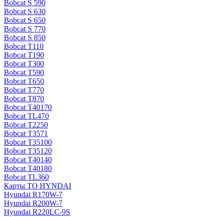
Bobcat S 590
Bobcat S 630
Bobcat S 650
Bobcat S 770
Bobcat S 850
Bobcat T110
Bobcat T190
Bobcat T300
Bobcat T590
Bobcat T650
Bobcat T770
Bobcat T870
Bobcat T40170
Bobcat TL470
Bobcat Т2250
Bobcat Т3571
Bobcat Т35100
Bobcat Т35120
Bobcat Т40140
Bobcat Т40180
Bobcat ТL360
Карты ТО HYNDAI
Hyundai R170W-7
Hyundai R200W-7
Hyundai R220LC-9S