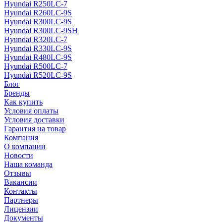
Hyundai R250LC-7
Hyundai R260LC-9S
Hyundai R300LC-9S
Hyundai R300LC-9SH
Hyundai R320LC-7
Hyundai R330LC-9S
Hyundai R480LC-9S
Hyundai R500LC-7
Hyundai R520LC-9S
Блог
Бренды
Как купить
Условия оплаты
Условия доставки
Гарантия на товар
Компания
О компании
Новости
Наша команда
Отзывы
Вакансии
Контакты
Партнеры
Лицензии
Документы