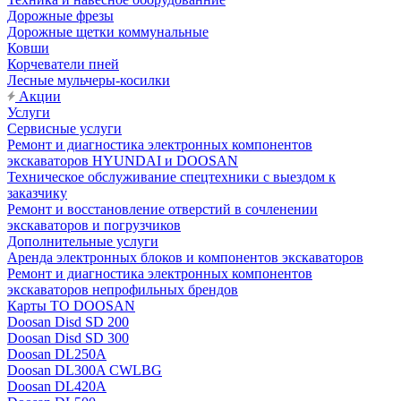
Дорожные фрезы
Дорожные щетки коммунальные
Ковши
Корчеватели пней
Лесные мульчеры-косилки
Акции
Услуги
Сервисные услуги
Ремонт и диагностика электронных компонентов
экскаваторов HYUNDAI и DOOSAN
Техническое обслуживание спецтехники с выездом к
заказчику
Ремонт и восстановление отверстий в сочленении
экскаваторов и погрузчиков
Дополнительные услуги
Аренда электронных блоков и компонентов экскаваторов
Ремонт и диагностика электронных компонентов
экскаваторов непрофильных брендов
Карты ТО DOOSAN
Doosan Disd SD 200
Doosan Disd SD 300
Doosan DL250A
Doosan DL300A CWLBG
Doosan DL420A