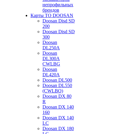
непрофильных
брендов
Карты ТО DOOSAN
Doosan Disd SD
200
Doosan Disd SD
300
Doosan
DL250A
Doosan
DL300A
CWLBG
Doosan
DL420A
Doosan DL500
Doosan DL550
(CWLBO)
Doosan DX 80
R
Doosan DX 140
160
Doosan DX 140
LC
Doosan DX 180
LC