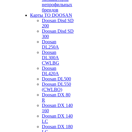
непрофильных
брендов
Карты ТО DOOSAN
Doosan Disd SD
200
Doosan Disd SD
300
Doosan
DL250A
Doosan
DL300A
CWLBG
Doosan
DL420A
Doosan DL500
Doosan DL550
(CWLBO)
Doosan DX 80
R
Doosan DX 140
160
Doosan DX 140
LC
Doosan DX 180
LC