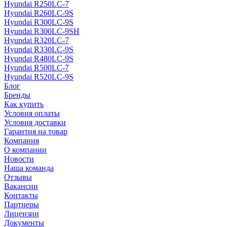
Hyundai R250LC-7
Hyundai R260LC-9S
Hyundai R300LC-9S
Hyundai R300LC-9SH
Hyundai R320LC-7
Hyundai R330LC-9S
Hyundai R480LC-9S
Hyundai R500LC-7
Hyundai R520LC-9S
Блог
Бренды
Как купить
Условия оплаты
Условия доставки
Гарантия на товар
Компания
О компании
Новости
Наша команда
Отзывы
Вакансии
Контакты
Партнеры
Лицензии
Документы