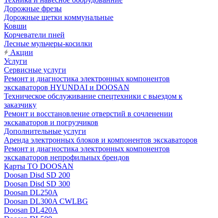
Дорожные фрезы
Дорожные щетки коммунальные
Ковши
Корчеватели пней
Лесные мульчеры-косилки
Акции
Услуги
Сервисные услуги
Ремонт и диагностика электронных компонентов
экскаваторов HYUNDAI и DOOSAN
Техническое обслуживание спецтехники с выездом к
заказчику
Ремонт и восстановление отверстий в сочленении
экскаваторов и погрузчиков
Дополнительные услуги
Аренда электронных блоков и компонентов экскаваторов
Ремонт и диагностика электронных компонентов
экскаваторов непрофильных брендов
Карты ТО DOOSAN
Doosan Disd SD 200
Doosan Disd SD 300
Doosan DL250A
Doosan DL300A CWLBG
Doosan DL420A