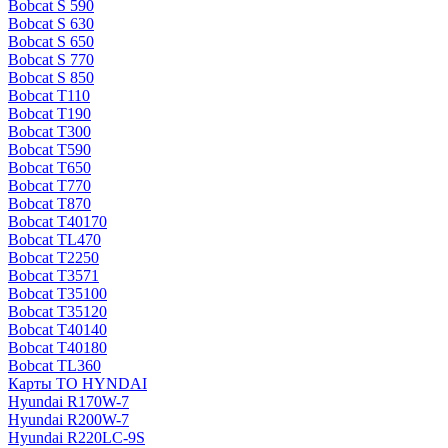
Bobcat S 590
Bobcat S 630
Bobcat S 650
Bobcat S 770
Bobcat S 850
Bobcat T110
Bobcat T190
Bobcat T300
Bobcat T590
Bobcat T650
Bobcat T770
Bobcat T870
Bobcat T40170
Bobcat TL470
Bobcat Т2250
Bobcat Т3571
Bobcat Т35100
Bobcat Т35120
Bobcat Т40140
Bobcat Т40180
Bobcat ТL360
Карты ТО HYNDAI
Hyundai R170W-7
Hyundai R200W-7
Hyundai R220LC-9S