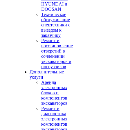
HYUNDAI и
DOOSAN
Техническое
обслуживание
спецтехники с
выездом к
заказчику
Ремонт и
восстановление
отверстий в
сочленении
экскаваторов и
погрузчиков
Дополнительные
услуги
Аренда
электронных
блоков и
компонентов
экскаваторов
Ремонт и
диагностика
электронных
компонентов
экскаваторов