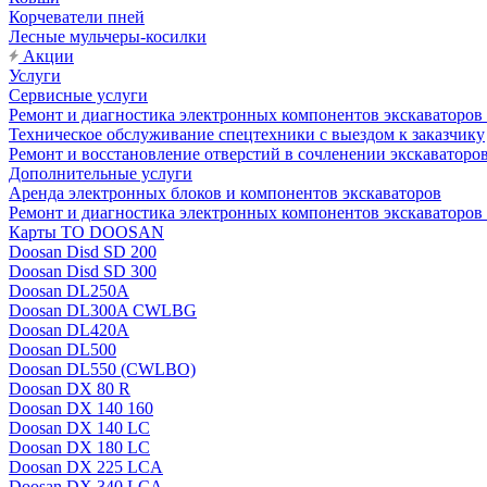
Корчеватели пней
Лесные мульчеры-косилки
Акции
Услуги
Сервисные услуги
Ремонт и диагностика электронных компонентов экскават
Техническое обслуживание спецтехники с выездом к заказчику
Ремонт и восстановление отверстий в сочленении экскаваторо
Дополнительные услуги
Аренда электронных блоков и компонентов экскаваторов
Ремонт и диагностика электронных компонентов экскаваторо
Карты ТО DOOSAN
Doosan Disd SD 200
Doosan Disd SD 300
Doosan DL250A
Doosan DL300A CWLBG
Doosan DL420A
Doosan DL500
Doosan DL550 (CWLBO)
Doosan DX 80 R
Doosan DX 140 160
Doosan DX 140 LC
Doosan DX 180 LC
Doosan DX 225 LCA
Doosan DX 340 LCA