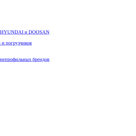
оров HYUNDAI и DOOSAN
в и погрузчиков
в непрофильных брендов