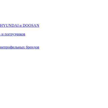
оров HYUNDAI и DOOSAN
в и погрузчиков
в непрофильных брендов