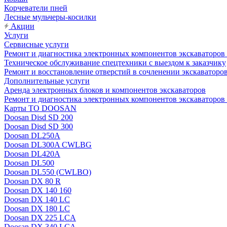
Корчеватели пней
Лесные мульчеры-косилки
Акции
Услуги
Сервисные услуги
Ремонт и диагностика электронных компонентов экскават
Техническое обслуживание спецтехники с выездом к заказчику
Ремонт и восстановление отверстий в сочленении экскаваторо
Дополнительные услуги
Аренда электронных блоков и компонентов экскаваторов
Ремонт и диагностика электронных компонентов экскаваторо
Карты ТО DOOSAN
Doosan Disd SD 200
Doosan Disd SD 300
Doosan DL250A
Doosan DL300A CWLBG
Doosan DL420A
Doosan DL500
Doosan DL550 (CWLBO)
Doosan DX 80 R
Doosan DX 140 160
Doosan DX 140 LC
Doosan DX 180 LC
Doosan DX 225 LCA
Doosan DX 340 LCA