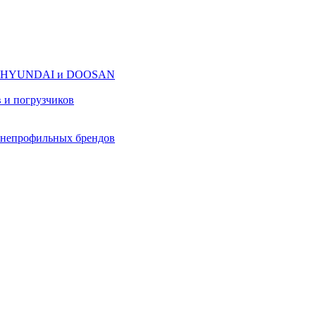
оров HYUNDAI и DOOSAN
в и погрузчиков
в непрофильных брендов