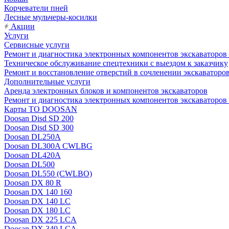
Корчеватели пней
Лесные мульчеры-косилки
Акции
Услуги
Сервисные услуги
Ремонт и диагностика электронных компонентов экскават
Техническое обслуживание спецтехники с выездом к заказчику
Ремонт и восстановление отверстий в сочленении экскаваторо
Дополнительные услуги
Аренда электронных блоков и компонентов экскаваторов
Ремонт и диагностика электронных компонентов экскаваторо
Карты ТО DOOSAN
Doosan Disd SD 200
Doosan Disd SD 300
Doosan DL250A
Doosan DL300A CWLBG
Doosan DL420A
Doosan DL500
Doosan DL550 (CWLBO)
Doosan DX 80 R
Doosan DX 140 160
Doosan DX 140 LC
Doosan DX 180 LC
Doosan DX 225 LCA
Doosan DX 340 LCA