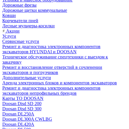
Дорожные фрезы
Дорожные щетки коммунальные
Ковши
Корчеватели пней
Лесные мульчеры-косилки
Акции
Услуги
Сервисные услуги
Ремонт и диагностика электронных компонентов
экскаваторов HYUNDAI и DOOSAN
Техническое обслуживание спецтехники с выездом к
заказчику
Ремонт и восстановление отверстий в сочленении
экскаваторов и погрузчиков
Дополнительные услуги
Аренда электронных блоков и компонентов экскаваторов
Ремонт и диагностика электронных компонентов
экскаваторов непрофильных брендов
Карты ТО DOOSAN
Doosan Disd SD 200
Doosan Disd SD 300
Doosan DL250A
Doosan DL300A CWLBG
Doosan DL420A