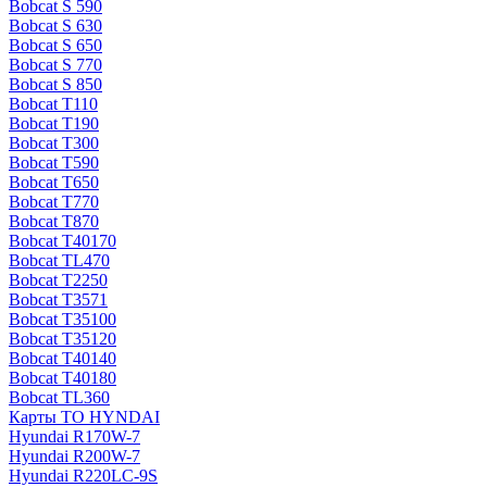
Bobcat S 590
Bobcat S 630
Bobcat S 650
Bobcat S 770
Bobcat S 850
Bobcat T110
Bobcat T190
Bobcat T300
Bobcat T590
Bobcat T650
Bobcat T770
Bobcat T870
Bobcat T40170
Bobcat TL470
Bobcat Т2250
Bobcat Т3571
Bobcat Т35100
Bobcat Т35120
Bobcat Т40140
Bobcat Т40180
Bobcat ТL360
Карты ТО HYNDAI
Hyundai R170W-7
Hyundai R200W-7
Hyundai R220LC-9S