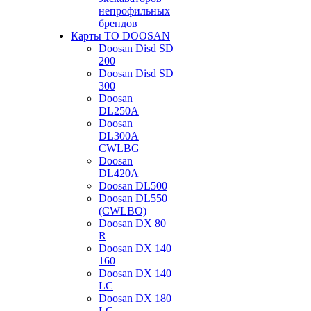
непрофильных
брендов
Карты ТО DOOSAN
Doosan Disd SD
200
Doosan Disd SD
300
Doosan
DL250A
Doosan
DL300A
CWLBG
Doosan
DL420A
Doosan DL500
Doosan DL550
(CWLBO)
Doosan DX 80
R
Doosan DX 140
160
Doosan DX 140
LC
Doosan DX 180
LC