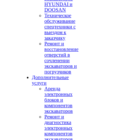
HYUNDAI и
DOOSAN
Техническое
обслуживание
спецтехники с
выездом к
заказчику
Ремонт и
восстановление
отверстий в
сочленении
экскаваторов и
погрузчиков
Дополнительные
услуги
Аренда
электронных
блоков и
компонентов
экскаваторов
Ремонт и
диагностика
электронных
компонентов
экскаваторов