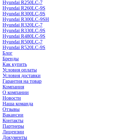
Hyundai R250LC-7
Hyundai R260LC-9S
Hyundai R300LC-9S
Hyundai R300LC-9SH
Hyundai R320LC-7
Hyundai R330LC-9S
Hyundai R480LC-9S
Hyundai R500LC-7
Hyundai R520LC-9S
Блог
Бренды
Как купить
Условия оплаты
Условия доставки
Гарантия на товар
Компания
О компании
Новости
Наша команда
Отзывы
Вакансии
Контакты
Партнеры
Лицензии
Документы