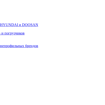
оров HYUNDAI и DOOSAN
в и погрузчиков
в непрофильных брендов