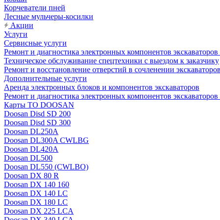
Корчеватели пней
Лесные мульчеры-косилки
Акции
Услуги
Сервисные услуги
Ремонт и диагностика электронных компонентов экскават
Техническое обслуживание спецтехники с выездом к заказчику
Ремонт и восстановление отверстий в сочленении экскаваторо
Дополнительные услуги
Аренда электронных блоков и компонентов экскаваторов
Ремонт и диагностика электронных компонентов экскаваторо
Карты ТО DOOSAN
Doosan Disd SD 200
Doosan Disd SD 300
Doosan DL250A
Doosan DL300A CWLBG
Doosan DL420A
Doosan DL500
Doosan DL550 (CWLBO)
Doosan DX 80 R
Doosan DX 140 160
Doosan DX 140 LC
Doosan DX 180 LC
Doosan DX 225 LCA
Doosan DX 340 LCA