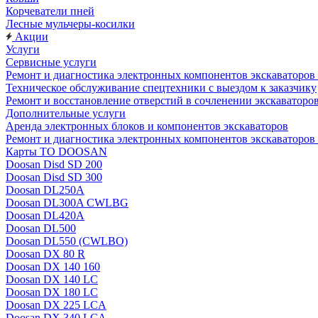
Корчеватели пней
Лесные мульчеры-косилки
Акции
Услуги
Сервисные услуги
Ремонт и диагностика электронных компонентов экскават
Техническое обслуживание спецтехники с выездом к заказчику
Ремонт и восстановление отверстий в сочленении экскаваторо
Дополнительные услуги
Аренда электронных блоков и компонентов экскаваторов
Ремонт и диагностика электронных компонентов экскаваторо
Карты ТО DOOSAN
Doosan Disd SD 200
Doosan Disd SD 300
Doosan DL250A
Doosan DL300A CWLBG
Doosan DL420A
Doosan DL500
Doosan DL550 (CWLBO)
Doosan DX 80 R
Doosan DX 140 160
Doosan DX 140 LC
Doosan DX 180 LC
Doosan DX 225 LCA
Doosan DX 340 LCA