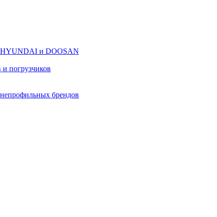
оров HYUNDAI и DOOSAN
в и погрузчиков
в непрофильных брендов