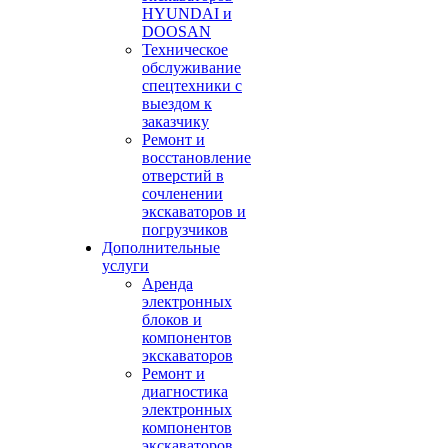
HYUNDAI и
DOOSAN
Техническое
обслуживание
спецтехники с
выездом к
заказчику
Ремонт и
восстановление
отверстий в
сочленении
экскаваторов и
погрузчиков
Дополнительные
услуги
Аренда
электронных
блоков и
компонентов
экскаваторов
Ремонт и
диагностика
электронных
компонентов
экскаваторов