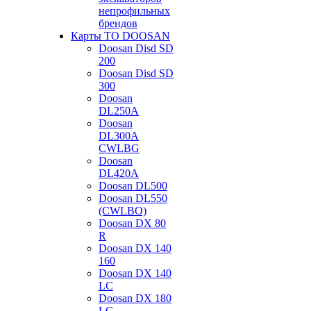
непрофильных
брендов
Карты ТО DOOSAN
Doosan Disd SD
200
Doosan Disd SD
300
Doosan
DL250A
Doosan
DL300A
CWLBG
Doosan
DL420A
Doosan DL500
Doosan DL550
(CWLBO)
Doosan DX 80
R
Doosan DX 140
160
Doosan DX 140
LC
Doosan DX 180
LC