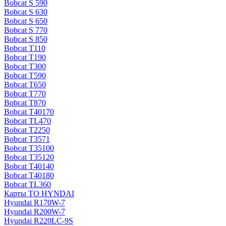
Bobcat S 590
Bobcat S 630
Bobcat S 650
Bobcat S 770
Bobcat S 850
Bobcat T110
Bobcat T190
Bobcat T300
Bobcat T590
Bobcat T650
Bobcat T770
Bobcat T870
Bobcat T40170
Bobcat TL470
Bobcat Т2250
Bobcat Т3571
Bobcat Т35100
Bobcat Т35120
Bobcat Т40140
Bobcat Т40180
Bobcat ТL360
Карты ТО HYNDAI
Hyundai R170W-7
Hyundai R200W-7
Hyundai R220LC-9S