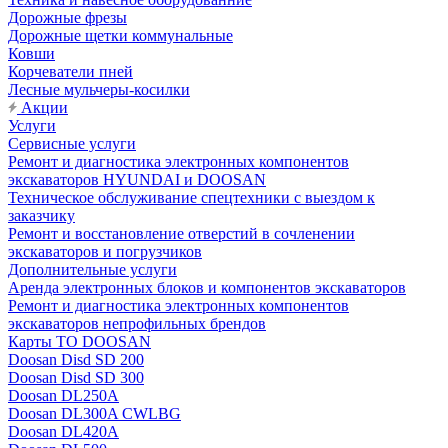
Дорожные фрезы
Дорожные щетки коммунальные
Ковши
Корчеватели пней
Лесные мульчеры-косилки
Акции
Услуги
Сервисные услуги
Ремонт и диагностика электронных компонентов
экскаваторов HYUNDAI и DOOSAN
Техническое обслуживание спецтехники с выездом к
заказчику
Ремонт и восстановление отверстий в сочленении
экскаваторов и погрузчиков
Дополнительные услуги
Аренда электронных блоков и компонентов экскаваторов
Ремонт и диагностика электронных компонентов
экскаваторов непрофильных брендов
Карты ТО DOOSAN
Doosan Disd SD 200
Doosan Disd SD 300
Doosan DL250A
Doosan DL300A CWLBG
Doosan DL420A