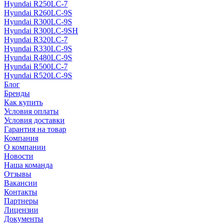
Hyundai R250LC-7
Hyundai R260LC-9S
Hyundai R300LC-9S
Hyundai R300LC-9SH
Hyundai R320LC-7
Hyundai R330LC-9S
Hyundai R480LC-9S
Hyundai R500LC-7
Hyundai R520LC-9S
Блог
Бренды
Как купить
Условия оплаты
Условия доставки
Гарантия на товар
Компания
О компании
Новости
Наша команда
Отзывы
Вакансии
Контакты
Партнеры
Лицензии
Документы