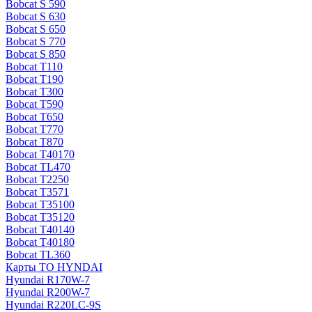
Bobcat S 590
Bobcat S 630
Bobcat S 650
Bobcat S 770
Bobcat S 850
Bobcat T110
Bobcat T190
Bobcat T300
Bobcat T590
Bobcat T650
Bobcat T770
Bobcat T870
Bobcat T40170
Bobcat TL470
Bobcat Т2250
Bobcat Т3571
Bobcat Т35100
Bobcat Т35120
Bobcat Т40140
Bobcat Т40180
Bobcat ТL360
Карты ТО HYNDAI
Hyundai R170W-7
Hyundai R200W-7
Hyundai R220LC-9S