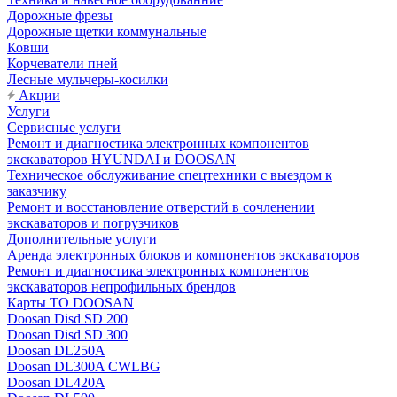
Дорожные фрезы
Дорожные щетки коммунальные
Ковши
Корчеватели пней
Лесные мульчеры-косилки
Акции
Услуги
Сервисные услуги
Ремонт и диагностика электронных компонентов
экскаваторов HYUNDAI и DOOSAN
Техническое обслуживание спецтехники с выездом к
заказчику
Ремонт и восстановление отверстий в сочленении
экскаваторов и погрузчиков
Дополнительные услуги
Аренда электронных блоков и компонентов экскаваторов
Ремонт и диагностика электронных компонентов
экскаваторов непрофильных брендов
Карты ТО DOOSAN
Doosan Disd SD 200
Doosan Disd SD 300
Doosan DL250A
Doosan DL300A CWLBG
Doosan DL420A