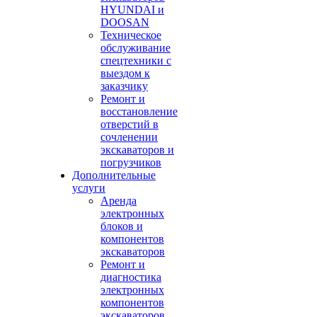
HYUNDAI и
DOOSAN
Техническое
обслуживание
спецтехники с
выездом к
заказчику
Ремонт и
восстановление
отверстий в
сочленении
экскаваторов и
погрузчиков
Дополнительные
услуги
Аренда
электронных
блоков и
компонентов
экскаваторов
Ремонт и
диагностика
электронных
компонентов
экскаваторов