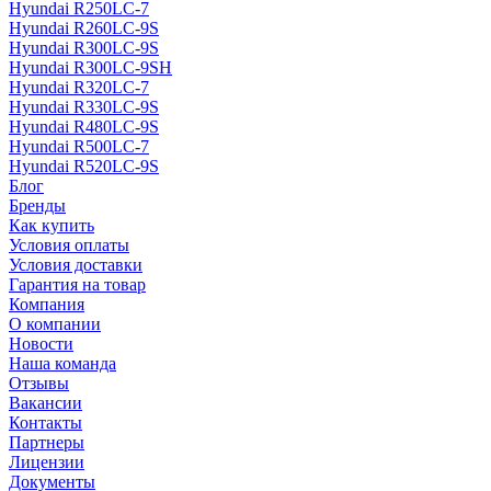
Hyundai R250LC-7
Hyundai R260LC-9S
Hyundai R300LC-9S
Hyundai R300LC-9SH
Hyundai R320LC-7
Hyundai R330LC-9S
Hyundai R480LC-9S
Hyundai R500LC-7
Hyundai R520LC-9S
Блог
Бренды
Как купить
Условия оплаты
Условия доставки
Гарантия на товар
Компания
О компании
Новости
Наша команда
Отзывы
Вакансии
Контакты
Партнеры
Лицензии
Документы