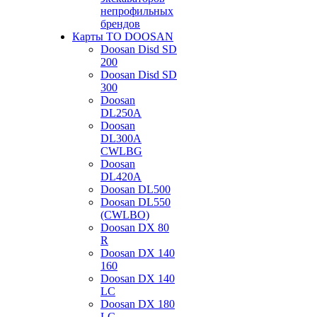
непрофильных
брендов
Карты ТО DOOSAN
Doosan Disd SD
200
Doosan Disd SD
300
Doosan
DL250A
Doosan
DL300A
CWLBG
Doosan
DL420A
Doosan DL500
Doosan DL550
(CWLBO)
Doosan DX 80
R
Doosan DX 140
160
Doosan DX 140
LC
Doosan DX 180
LC