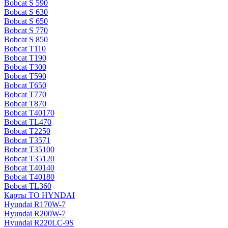
Bobcat S 590
Bobcat S 630
Bobcat S 650
Bobcat S 770
Bobcat S 850
Bobcat T110
Bobcat T190
Bobcat T300
Bobcat T590
Bobcat T650
Bobcat T770
Bobcat T870
Bobcat T40170
Bobcat TL470
Bobcat Т2250
Bobcat Т3571
Bobcat Т35100
Bobcat Т35120
Bobcat Т40140
Bobcat Т40180
Bobcat ТL360
Карты ТО HYNDAI
Hyundai R170W-7
Hyundai R200W-7
Hyundai R220LC-9S