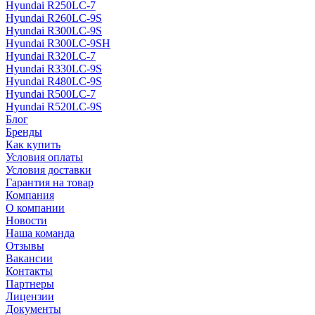
Hyundai R250LC-7
Hyundai R260LC-9S
Hyundai R300LC-9S
Hyundai R300LC-9SH
Hyundai R320LC-7
Hyundai R330LC-9S
Hyundai R480LC-9S
Hyundai R500LC-7
Hyundai R520LC-9S
Блог
Бренды
Как купить
Условия оплаты
Условия доставки
Гарантия на товар
Компания
О компании
Новости
Наша команда
Отзывы
Вакансии
Контакты
Партнеры
Лицензии
Документы