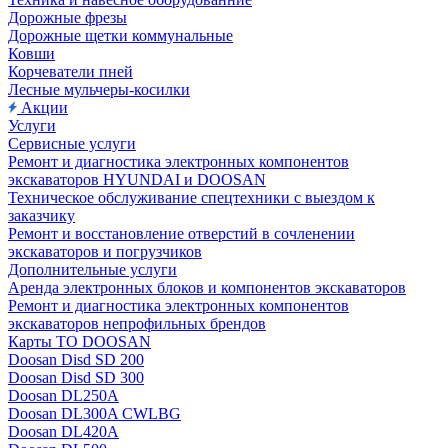
Дорожные фрезы
Дорожные щетки коммунальные
Ковши
Корчеватели пней
Лесные мульчеры-косилки
Акции
Услуги
Сервисные услуги
Ремонт и диагностика электронных компонентов
экскаваторов HYUNDAI и DOOSAN
Техническое обслуживание спецтехники с выездом к
заказчику
Ремонт и восстановление отверстий в сочленении
экскаваторов и погрузчиков
Дополнительные услуги
Аренда электронных блоков и компонентов экскаваторов
Ремонт и диагностика электронных компонентов
экскаваторов непрофильных брендов
Карты ТО DOOSAN
Doosan Disd SD 200
Doosan Disd SD 300
Doosan DL250A
Doosan DL300A CWLBG
Doosan DL420A