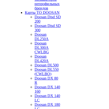
непрофильных
брендов
Карты ТО DOOSAN
Doosan Disd SD
200
Doosan Disd SD
300
Doosan
DL250A
Doosan
DL300A
CWLBG
Doosan
DL420A
Doosan DL500
Doosan DL550
(CWLBO)
Doosan DX 80
R
Doosan DX 140
160
Doosan DX 140
LC
Doosan DX 180
LC