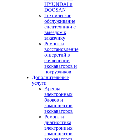
HYUNDAI и
DOOSAN
Техническое
обслуживание
спецтехники с
выездом к
заказчику
Ремонт и
восстановление
отверстий в
сочленении
экскаваторов и
погрузчиков
Дополнительные
услуги
Аренда
электронных
блоков и
компонентов
экскаваторов
Ремонт и
диагностика
электронных
компонентов
экскаваторов