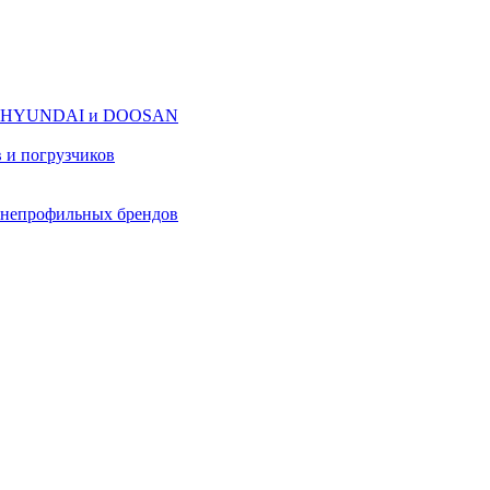
оров HYUNDAI и DOOSAN
в и погрузчиков
в непрофильных брендов