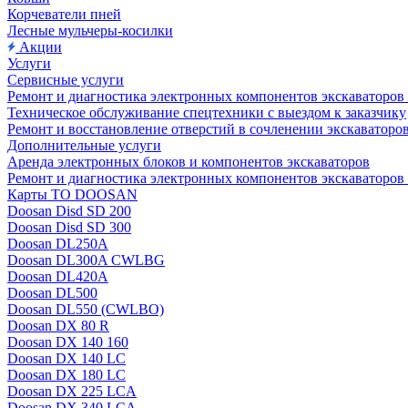
Корчеватели пней
Лесные мульчеры-косилки
Акции
Услуги
Сервисные услуги
Ремонт и диагностика электронных компонентов экскават
Техническое обслуживание спецтехники с выездом к заказчику
Ремонт и восстановление отверстий в сочленении экскаваторо
Дополнительные услуги
Аренда электронных блоков и компонентов экскаваторов
Ремонт и диагностика электронных компонентов экскаваторо
Карты ТО DOOSAN
Doosan Disd SD 200
Doosan Disd SD 300
Doosan DL250A
Doosan DL300A CWLBG
Doosan DL420A
Doosan DL500
Doosan DL550 (CWLBO)
Doosan DX 80 R
Doosan DX 140 160
Doosan DX 140 LC
Doosan DX 180 LC
Doosan DX 225 LCA
Doosan DX 340 LCA