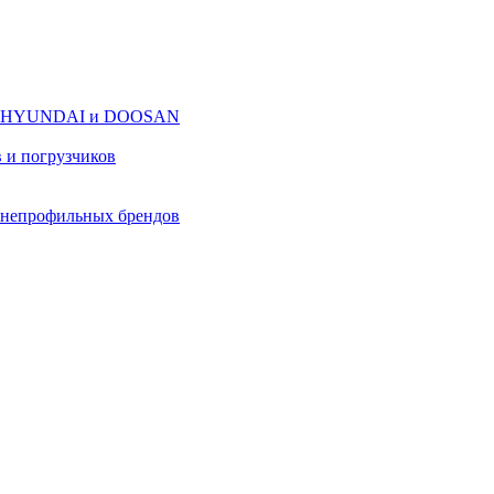
оров HYUNDAI и DOOSAN
в и погрузчиков
в непрофильных брендов