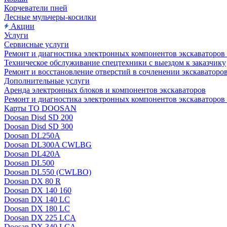
Корчеватели пней
Лесные мульчеры-косилки
Акции
Услуги
Сервисные услуги
Ремонт и диагностика электронных компонентов экскават
Техническое обслуживание спецтехники с выездом к заказчику
Ремонт и восстановление отверстий в сочленении экскаваторо
Дополнительные услуги
Аренда электронных блоков и компонентов экскаваторов
Ремонт и диагностика электронных компонентов экскаваторо
Карты ТО DOOSAN
Doosan Disd SD 200
Doosan Disd SD 300
Doosan DL250A
Doosan DL300A CWLBG
Doosan DL420A
Doosan DL500
Doosan DL550 (CWLBO)
Doosan DX 80 R
Doosan DX 140 160
Doosan DX 140 LC
Doosan DX 180 LC
Doosan DX 225 LCA
Doosan DX 340 LCA