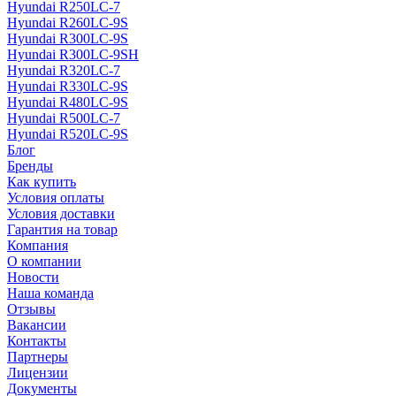
Hyundai R250LC-7
Hyundai R260LC-9S
Hyundai R300LC-9S
Hyundai R300LC-9SH
Hyundai R320LC-7
Hyundai R330LC-9S
Hyundai R480LC-9S
Hyundai R500LC-7
Hyundai R520LC-9S
Блог
Бренды
Как купить
Условия оплаты
Условия доставки
Гарантия на товар
Компания
О компании
Новости
Наша команда
Отзывы
Вакансии
Контакты
Партнеры
Лицензии
Документы