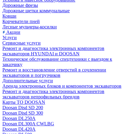
Дорожные фрезы
Дорожные щетки коммунальные
Ковши
Корчеватели пней
Лесные мульчеры-косилки
Акции
Услуги
Сервисные услуги
Ремонт и диагностика электронных компонентов
экскаваторов HYUNDAI и DOOSAN
Техническое обслуживание спецтехники с выездом к
заказчику
Ремонт и восстановление отверстий в сочленении
экскаваторов и погрузчиков
Дополнительные услуги
Аренда электронных блоков и компонентов экскаваторов
Ремонт и диагностика электронных компонентов
экскаваторов непрофильных брендов
Карты ТО DOOSAN
Doosan Disd SD 200
Doosan Disd SD 300
Doosan DL250A
Doosan DL300A CWLBG
Doosan DL420A