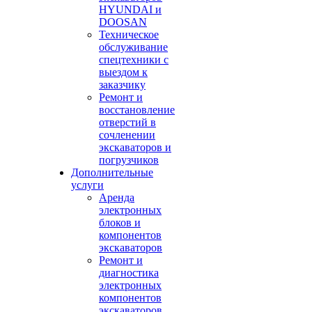
HYUNDAI и
DOOSAN
Техническое
обслуживание
спецтехники с
выездом к
заказчику
Ремонт и
восстановление
отверстий в
сочленении
экскаваторов и
погрузчиков
Дополнительные
услуги
Аренда
электронных
блоков и
компонентов
экскаваторов
Ремонт и
диагностика
электронных
компонентов
экскаваторов