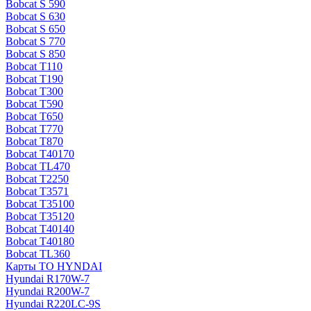
Bobcat S 590
Bobcat S 630
Bobcat S 650
Bobcat S 770
Bobcat S 850
Bobcat T110
Bobcat T190
Bobcat T300
Bobcat T590
Bobcat T650
Bobcat T770
Bobcat T870
Bobcat T40170
Bobcat TL470
Bobcat Т2250
Bobcat Т3571
Bobcat Т35100
Bobcat Т35120
Bobcat Т40140
Bobcat Т40180
Bobcat ТL360
Карты ТО HYNDAI
Hyundai R170W-7
Hyundai R200W-7
Hyundai R220LC-9S