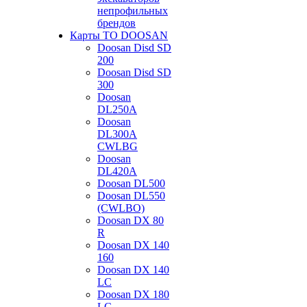
непрофильных
брендов
Карты ТО DOOSAN
Doosan Disd SD
200
Doosan Disd SD
300
Doosan
DL250A
Doosan
DL300A
CWLBG
Doosan
DL420A
Doosan DL500
Doosan DL550
(CWLBO)
Doosan DX 80
R
Doosan DX 140
160
Doosan DX 140
LC
Doosan DX 180
LC