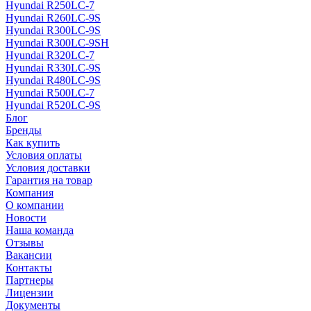
Hyundai R250LC-7
Hyundai R260LC-9S
Hyundai R300LC-9S
Hyundai R300LC-9SH
Hyundai R320LC-7
Hyundai R330LC-9S
Hyundai R480LC-9S
Hyundai R500LC-7
Hyundai R520LC-9S
Блог
Бренды
Как купить
Условия оплаты
Условия доставки
Гарантия на товар
Компания
О компании
Новости
Наша команда
Отзывы
Вакансии
Контакты
Партнеры
Лицензии
Документы