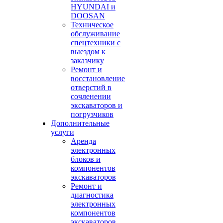
HYUNDAI и
DOOSAN
Техническое
обслуживание
спецтехники с
выездом к
заказчику
Ремонт и
восстановление
отверстий в
сочленении
экскаваторов и
погрузчиков
Дополнительные
услуги
Аренда
электронных
блоков и
компонентов
экскаваторов
Ремонт и
диагностика
электронных
компонентов
экскаваторов