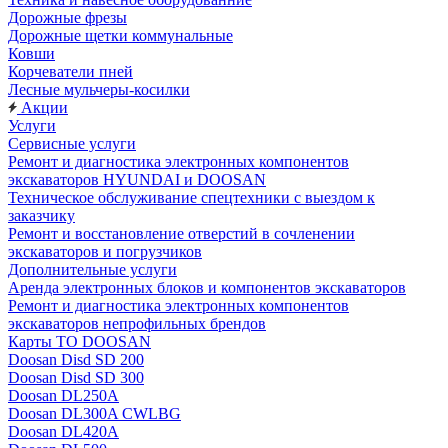
Дорожные фрезы
Дорожные щетки коммунальные
Ковши
Корчеватели пней
Лесные мульчеры-косилки
Акции
Услуги
Сервисные услуги
Ремонт и диагностика электронных компонентов
экскаваторов HYUNDAI и DOOSAN
Техническое обслуживание спецтехники с выездом к
заказчику
Ремонт и восстановление отверстий в сочленении
экскаваторов и погрузчиков
Дополнительные услуги
Аренда электронных блоков и компонентов экскаваторов
Ремонт и диагностика электронных компонентов
экскаваторов непрофильных брендов
Карты ТО DOOSAN
Doosan Disd SD 200
Doosan Disd SD 300
Doosan DL250A
Doosan DL300A CWLBG
Doosan DL420A