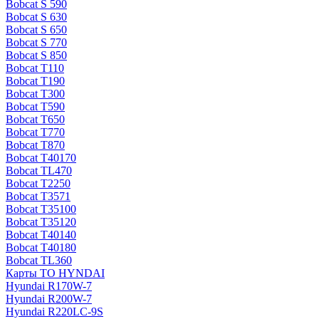
Bobcat S 590
Bobcat S 630
Bobcat S 650
Bobcat S 770
Bobcat S 850
Bobcat T110
Bobcat T190
Bobcat T300
Bobcat T590
Bobcat T650
Bobcat T770
Bobcat T870
Bobcat T40170
Bobcat TL470
Bobcat Т2250
Bobcat Т3571
Bobcat Т35100
Bobcat Т35120
Bobcat Т40140
Bobcat Т40180
Bobcat ТL360
Карты ТО HYNDAI
Hyundai R170W-7
Hyundai R200W-7
Hyundai R220LC-9S