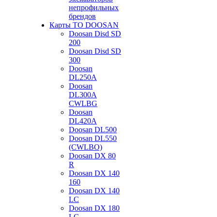
непрофильных
брендов
Карты ТО DOOSAN
Doosan Disd SD
200
Doosan Disd SD
300
Doosan
DL250A
Doosan
DL300A
CWLBG
Doosan
DL420A
Doosan DL500
Doosan DL550
(CWLBO)
Doosan DX 80
R
Doosan DX 140
160
Doosan DX 140
LC
Doosan DX 180
LC